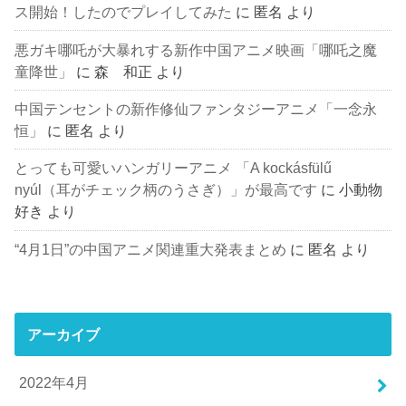
ス開始！したのでプレイしてみた
に
匿名
より
悪ガキ哪吒が大暴れする新作中国アニメ映画「哪吒之魔
童降世」
に
森 和正
より
中国テンセントの新作修仙ファンタジーアニメ「一念永
恒」
に
匿名
より
とっても可愛いハンガリーアニメ 「A kockásfülű
nyúl（耳がチェック柄のうさぎ）」が最高です
に
小動物
好き
より
“4月1日”の中国アニメ関連重大発表まとめ
に
匿名
より
アーカイブ
2022年4月