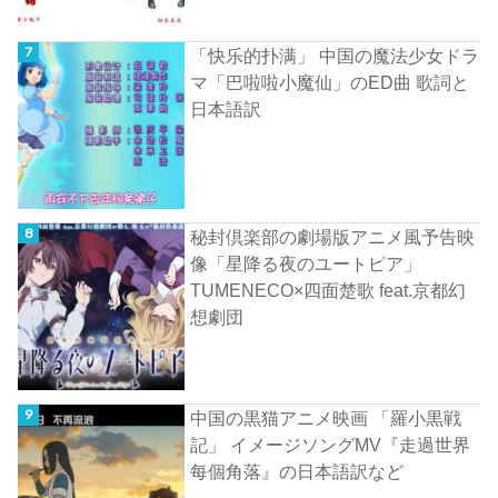
「快乐的扑满」 中国の魔法少女ドラ
マ「巴啦啦小魔仙」のED曲 歌詞と
日本語訳
秘封倶楽部の劇場版アニメ風予告映
像「星降る夜のユートピア」
TUMENECO×四面楚歌 feat.京都幻
想劇団
中国の黒猫アニメ映画 「羅小黒戦
記」 イメージソングMV『走過世界
每個角落』の日本語訳など