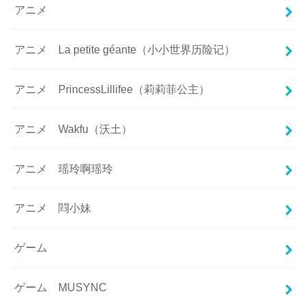
アニメ
アニメ La petite géante（小小世界历险记）
アニメ PrincessLillifee（莉莉菲公主）
アニメ Wakfu（沃土）
アニメ 瑶玲啊瑶玲
アニメ 閰小妹
ゲーム
ゲーム MUSYNC