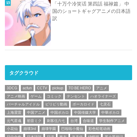
「十万个冷笑话 第四話 福禄篇」 中
国のショートギャグアニメの日本語
訳
タグクラウド
3DCG
acfun
CCTV
pickup
TO BE HERO
アニメ
アニメ映画
ゲーム
コミック
テンセント
ハオライナーズ
バーチャルアイドル
ビリビリ動画
ボーカロイド
七灵石
上海震雷
中国アニメ
中国ボカロ
中国传媒大学
中華ボカロ
元气星魂
初音ミク
刺客伍六七
台湾
合味道
学生制作アニメ
小花仙
崩壊3rd
崩壊学園
巴啦啦小魔仙
彩色铅笔动画
日中合作
日本語訳
日清
東方
洛天依
绿怪研
罗小黑战记