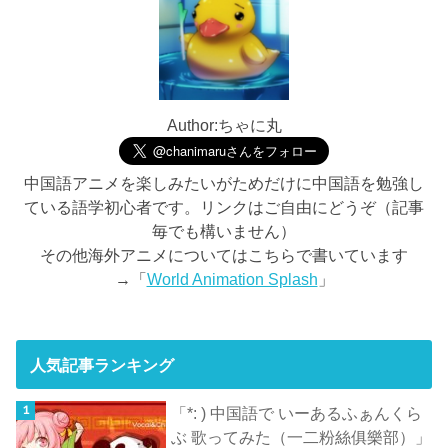
Author:ちゃに丸
中国語アニメを楽しみたいがためだけに中国語を勉強し
ている語学初心者です。リンクはご自由にどうぞ（記事
毎でも構いません）
その他海外アニメについてはこちらで書いています
→「
World Animation Splash
」
人気記事ランキング
「*: ) 中国語で いーあるふぁんくら
ぶ 歌ってみた（一二粉絲俱樂部）」