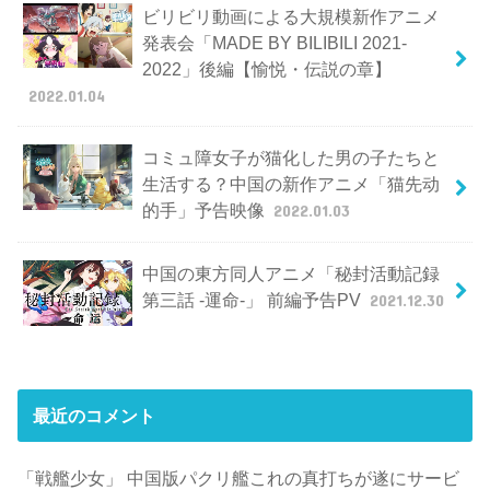
ビリビリ動画による大規模新作アニメ
発表会「MADE BY BILIBILI 2021-
2022」後編【愉悦・伝説の章】
2022.01.04
コミュ障女子が猫化した男の子たちと
生活する？中国の新作アニメ「猫先动
的手」予告映像
2022.01.03
中国の東方同人アニメ「秘封活動記録
第三話 -運命-」 前編予告PV
2021.12.30
最近のコメント
「戦艦少女」 中国版パクリ艦これの真打ちが遂にサービ