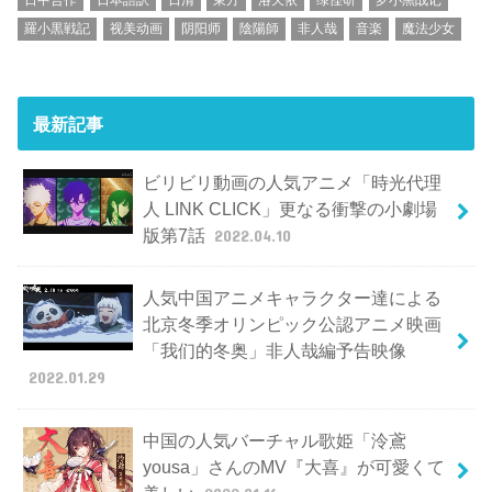
羅小黒戦記
视美动画
阴阳师
陰陽師
非人哉
音楽
魔法少女
最新記事
ビリビリ動画の人気アニメ「時光代理
人 LINK CLICK」更なる衝撃の小劇場
版第7話
2022.04.10
人気中国アニメキャラクター達による
北京冬季オリンピック公認アニメ映画
「我们的冬奥」非人哉編予告映像
2022.01.29
中国の人気バーチャル歌姫「泠鳶
yousa」さんのMV『大喜』が可愛くて