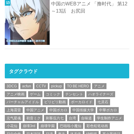
中国のWEBアニメ 「撸时代」 第12
～13話 お尻回
タグクラウド
3DCG
acfun
CCTV
pickup
TO BE HERO
アニメ
アニメ映画
ゲーム
コミック
テンセント
ハオライナーズ
バーチャルアイドル
ビリビリ動画
ボーカロイド
七灵石
上海震雷
中国アニメ
中国ボカロ
中国传媒大学
中華ボカロ
元气星魂
初音ミク
刺客伍六七
台湾
合味道
学生制作アニメ
小花仙
崩壊3rd
崩壊学園
巴啦啦小魔仙
彩色铅笔动画
日中合作
日本語訳
日清
東方
洛天依
绿怪研
罗小黑战记