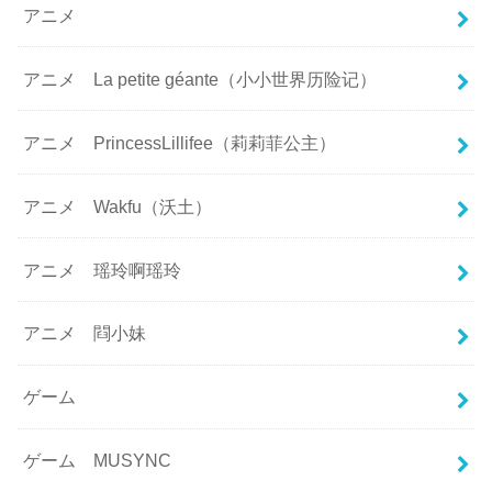
アニメ
アニメ La petite géante（小小世界历险记）
アニメ PrincessLillifee（莉莉菲公主）
アニメ Wakfu（沃土）
アニメ 瑶玲啊瑶玲
アニメ 閰小妹
ゲーム
ゲーム MUSYNC