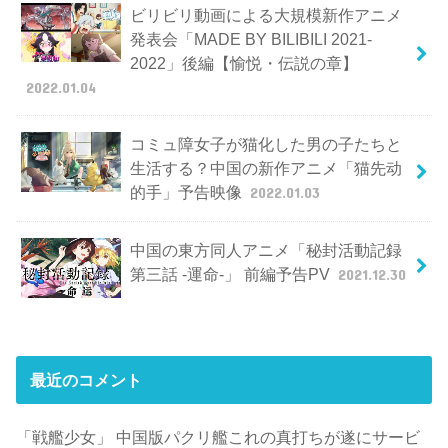
ビリビリ動画による大規模新作アニメ
発表会「MADE BY BILIBILI 2021-
2022」後編【愉悦・伝説の章】
2022.01.04
コミュ障女子が猫化した男の子たちと
生活する？中国の新作アニメ「猫先动
的手」予告映像
2022.01.03
中国の東方同人アニメ「秘封活動記録
第三話 -運命-」 前編予告PV
2021.12.30
最近のコメント
「戦艦少女」 中国版パクリ艦これの真打ちが遂にサービ