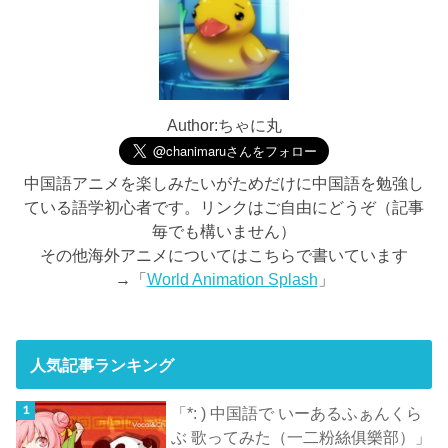
Author:ちゃに丸
中国語アニメを楽しみたいがためだけに中国語を勉強し
ている語学初心者です。リンクはご自由にどうぞ（記事
毎でも構いません）
その他海外アニメについてはこちらで書いています
→「
World Animation Splash
」
人気記事ランキング
「*: ) 中国語で いーあるふぁんくら
ぶ 歌ってみた（一二粉絲俱樂部）」