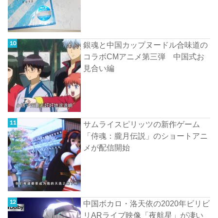
銀魂と中国カップヌードル合味道の
コラボCMアニメ第三弾 中国式お
見合い編
サムライスピリッツの新作ゲーム
「侍魂：朧月伝説」のショートアニ
メが配信開始
中国ボカロ・洛天依の2020年ビリビ
リARライブ映像「夜航星」が凄い