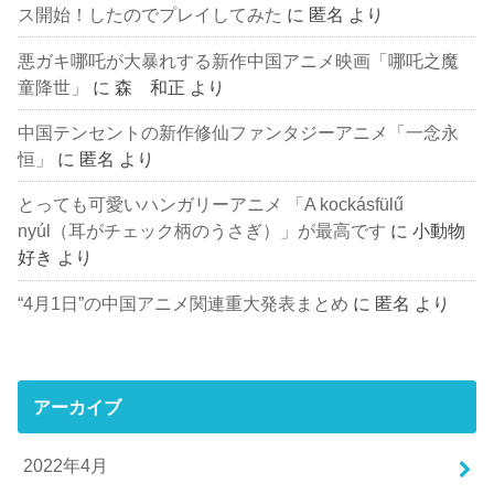
ス開始！したのでプレイしてみた
に
匿名
より
悪ガキ哪吒が大暴れする新作中国アニメ映画「哪吒之魔
童降世」
に
森 和正
より
中国テンセントの新作修仙ファンタジーアニメ「一念永
恒」
に
匿名
より
とっても可愛いハンガリーアニメ 「A kockásfülű
nyúl（耳がチェック柄のうさぎ）」が最高です
に
小動物
好き
より
“4月1日”の中国アニメ関連重大発表まとめ
に
匿名
より
アーカイブ
2022年4月