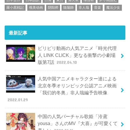
羅小黒戦記
视美动画
阴阳师
陰陽師
非人哉
音楽
魔法少女
最新記事
ビリビリ動画の人気アニメ「時光代理
人 LINK CLICK」更なる衝撃の小劇場
版第7話
2022.04.10
人気中国アニメキャラクター達による
北京冬季オリンピック公認アニメ映画
「我们的冬奥」非人哉編予告映像
2022.01.29
中国の人気バーチャル歌姫「泠鳶
yousa」さんのMV『大喜』が可愛くて