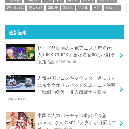
羅小黒戦記
视美动画
阴阳师
陰陽師
非人哉
音楽
魔法少女
最新記事
ビリビリ動画の人気アニメ「時光代理
人 LINK CLICK」更なる衝撃の小劇場
版第7話
2022.04.10
人気中国アニメキャラクター達による
北京冬季オリンピック公認アニメ映画
「我们的冬奥」非人哉編予告映像
2022.01.29
中国の人気バーチャル歌姫「泠鳶
yousa」さんのMV『大喜』が可愛くて