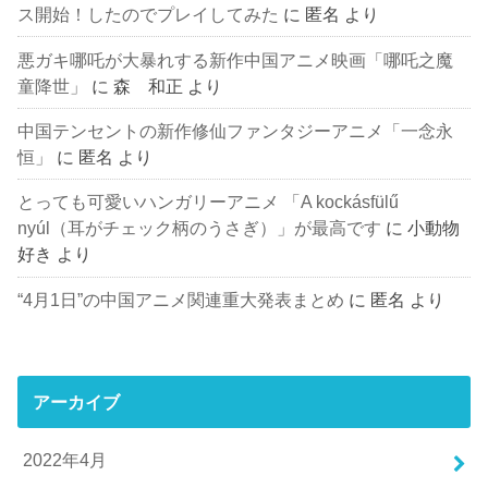
ス開始！したのでプレイしてみた
に
匿名
より
悪ガキ哪吒が大暴れする新作中国アニメ映画「哪吒之魔
童降世」
に
森 和正
より
中国テンセントの新作修仙ファンタジーアニメ「一念永
恒」
に
匿名
より
とっても可愛いハンガリーアニメ 「A kockásfülű
nyúl（耳がチェック柄のうさぎ）」が最高です
に
小動物
好き
より
“4月1日”の中国アニメ関連重大発表まとめ
に
匿名
より
アーカイブ
2022年4月