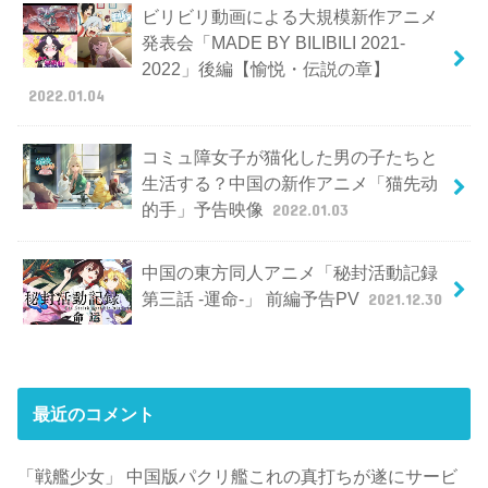
ビリビリ動画による大規模新作アニメ
発表会「MADE BY BILIBILI 2021-
2022」後編【愉悦・伝説の章】
2022.01.04
コミュ障女子が猫化した男の子たちと
生活する？中国の新作アニメ「猫先动
的手」予告映像
2022.01.03
中国の東方同人アニメ「秘封活動記録
第三話 -運命-」 前編予告PV
2021.12.30
最近のコメント
「戦艦少女」 中国版パクリ艦これの真打ちが遂にサービ