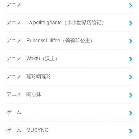
アニメ
アニメ La petite géante（小小世界历险记）
アニメ PrincessLillifee（莉莉菲公主）
アニメ Wakfu（沃土）
アニメ 瑶玲啊瑶玲
アニメ 閰小妹
ゲーム
ゲーム MUSYNC