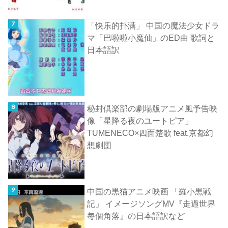
「快乐的扑满」 中国の魔法少女ドラ
マ「巴啦啦小魔仙」のED曲 歌詞と
日本語訳
秘封倶楽部の劇場版アニメ風予告映
像「星降る夜のユートピア」
TUMENECO×四面楚歌 feat.京都幻
想劇団
中国の黒猫アニメ映画 「羅小黒戦
記」 イメージソングMV『走過世界
每個角落』の日本語訳など