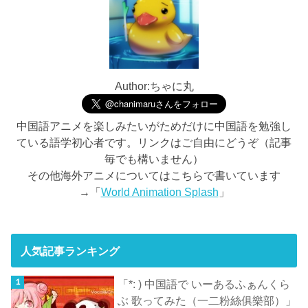
Author:ちゃに丸
中国語アニメを楽しみたいがためだけに中国語を勉強し
ている語学初心者です。リンクはご自由にどうぞ（記事
毎でも構いません）
その他海外アニメについてはこちらで書いています
→「
World Animation Splash
」
人気記事ランキング
「*: ) 中国語で いーあるふぁんくら
ぶ 歌ってみた（一二粉絲俱樂部）」