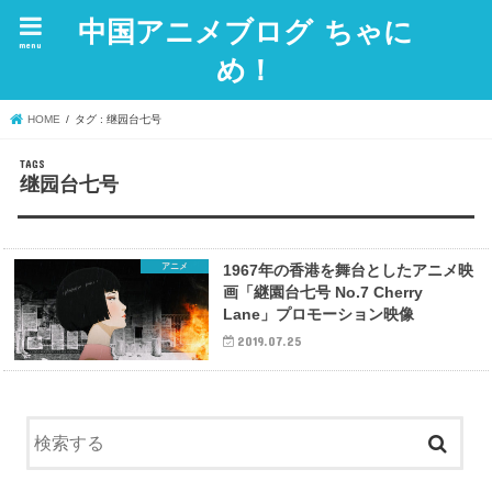
中国アニメブログ ちゃに
menu
め！
HOME
タグ : 继园台七号
继园台七号
アニメ
1967年の香港を舞台としたアニメ映
画「継園台七号 No.7 Cherry
Lane」プロモーション映像
2019.07.25