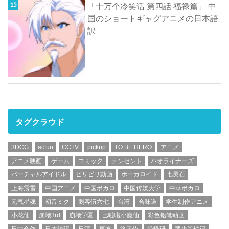
「十万个冷笑话 第四話 福禄篇」 中
国のショートギャグアニメの日本語
訳
タグクラウド
3DCG
acfun
CCTV
pickup
TO BE HERO
アニメ
アニメ映画
ゲーム
コミック
テンセント
ハオライナーズ
バーチャルアイドル
ビリビリ動画
ボーカロイド
七灵石
上海震雷
中国アニメ
中国ボカロ
中国传媒大学
中華ボカロ
元气星魂
初音ミク
刺客伍六七
台湾
合味道
学生制作アニメ
小花仙
崩壊3rd
崩壊学園
巴啦啦小魔仙
彩色铅笔动画
日中合作
日本語訳
日清
東方
洛天依
绿怪研
罗小黑战记