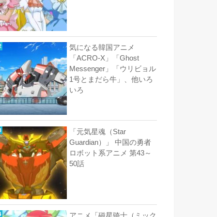
気になる韓国アニメ
「ACRO-X」「Ghost
Messenger」「ウリビョル
1号とまだら牛」、他いろ
いろ
「元気星魂（Star
Guardian）」 中国の勇者
ロボット系アニメ 第43～
50話
アニメ「磁星骑士（ミック