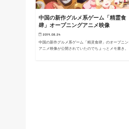
h
u
有
e
a
r
i
中国の新作グルメ系ゲーム「精霊食
t
k
肆」オープニングアニメ映像
b
2019.08.24
o
中国の新作グルメ系ゲーム「精灵食肆」のオープニン
アニメ映像が公開されていたのでちょっとメモ書き。