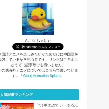
Author:ちゃに丸
中国語アニメを楽しみたいがためだけに中国語を
勉強している語学初心者です。リンクはご自由に
どうぞ（記事毎でも構いません）
その他海外アニメについてはこちらで書いていま
す→「
World Animation Splash
」
人気記事ランキング
「*: ) 中国語で いーあるふ