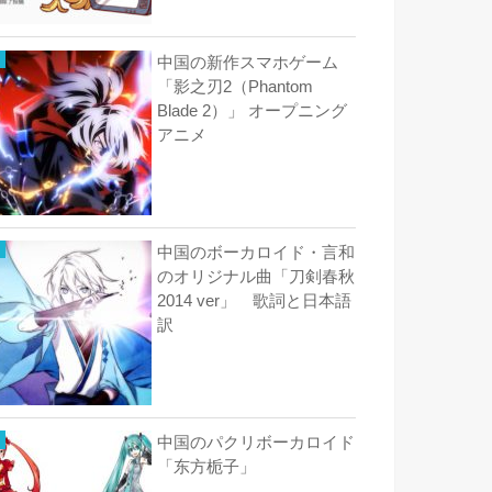
中国の新作スマホゲーム
「影之刃2（Phantom
Blade 2）」 オープニング
アニメ
中国のボーカロイド・言和
のオリジナル曲「刀剣春秋
2014 ver」 歌詞と日本語
訳
中国のパクリボーカロイド
「东方栀子」