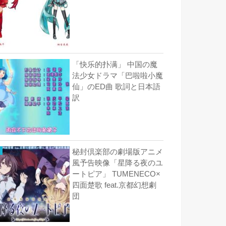
「快乐的扑满」 中国の魔
法少女ドラマ「巴啦啦小魔
仙」のED曲 歌詞と日本語
訳
秘封倶楽部の劇場版アニメ
風予告映像「星降る夜のユ
ートピア」 TUMENECO×
四面楚歌 feat.京都幻想劇
団