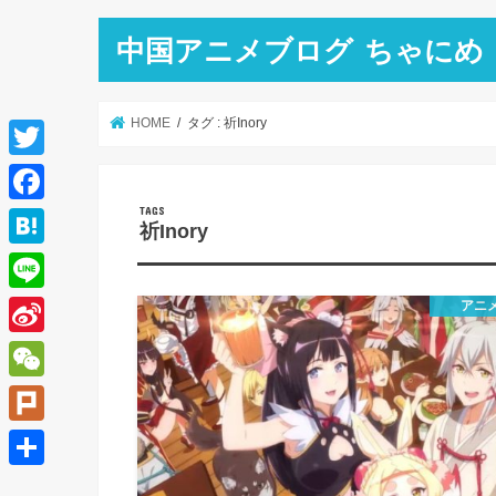
中国アニメブログ ちゃにめ
HOME
タグ : 祈Inory
T
w
F
祈Inory
i
a
H
t
c
a
L
アニ
t
e
t
i
e
S
b
e
n
r
i
o
W
n
e
n
o
e
a
P
a
k
C
l
共
W