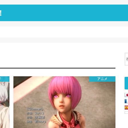
！
メ
アニメ