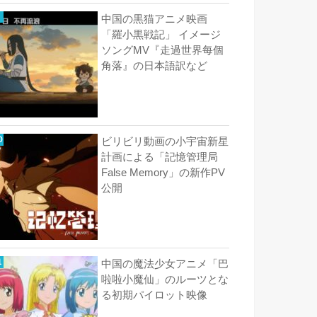
中国の黒猫アニメ映画
「羅小黒戦記」 イメージ
ソングMV『走過世界每個
角落』の日本語訳など
ビリビリ動画の小宇宙新星
計画による「記憶管理局
False Memory」の新作PV
公開
中国の魔法少女アニメ「巴
啦啦小魔仙」のルーツとな
る初期パイロット映像