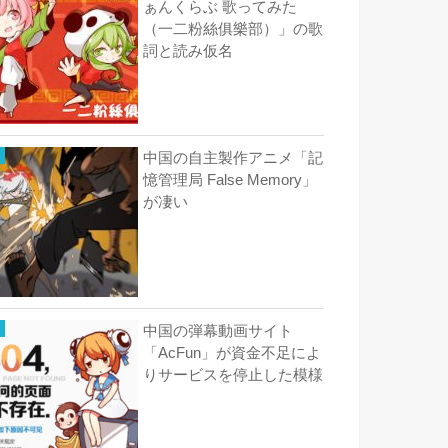
ぁんくらぶ 歌ってみた
（一二粉絲俱樂部）」の歌
詞と読み仮名
中国の自主製作アニメ「記
憶管理局 False Memory」
が凄い
中国の弾幕動画サイト
「AcFun」が資金不足によ
りサービスを停止した模様