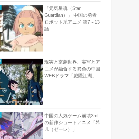
「元気星魂（Star
Guardian）」 中国の勇者
ロボット系アニメ 第7～13
話
現実と京劇世界、実写とア
ニメが融合する異色の中国
WEBドラマ「戯隠江湖」
中国の人気ゲーム崩壊3rd
の新作ショートアニメ「希
儿（ゼーレ）」