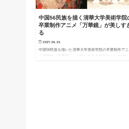
h
u
有
e
a
r
i
中国56民族を描く清華大学美術学院
t
k
卒業制作アニメ「万華鏡」が美しす
b
る
o
2021.06.26
中国56民族を描いた清華大学美術学院の卒業制作アニ
「万华镜（万華鏡）」が美しすぎる作品だったのでち
っとメモ…