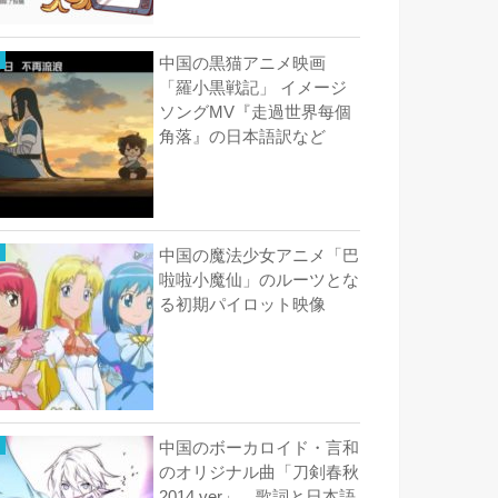
中国の黒猫アニメ映画
「羅小黒戦記」 イメージ
ソングMV『走過世界每個
角落』の日本語訳など
中国の魔法少女アニメ「巴
啦啦小魔仙」のルーツとな
る初期パイロット映像
中国のボーカロイド・言和
のオリジナル曲「刀剣春秋
2014 ver」 歌詞と日本語