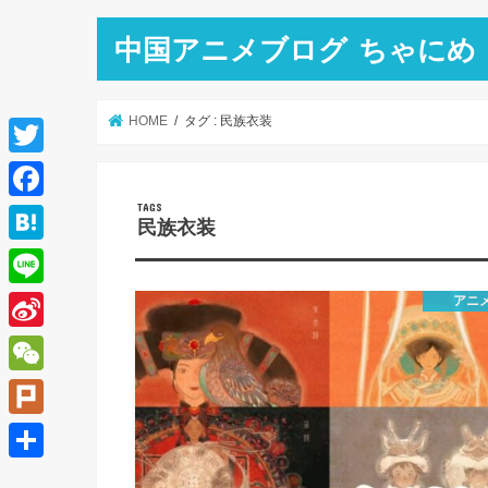
中国アニメブログ ちゃにめ
HOME
タグ : 民族衣装
T
w
F
民族衣装
i
a
H
t
c
a
L
アニ
t
e
t
i
e
S
b
e
n
r
i
o
W
n
e
n
o
e
a
P
a
k
C
l
共
W