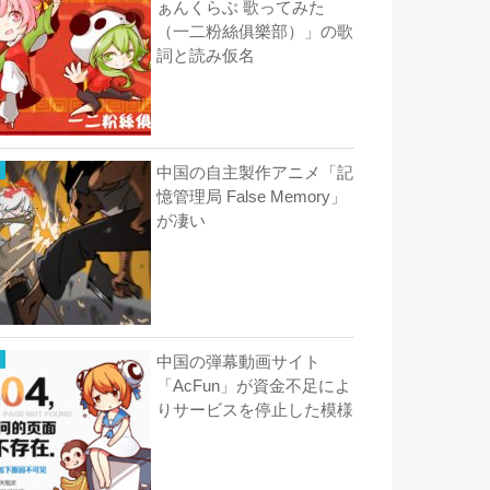
ぁんくらぶ 歌ってみた
（一二粉絲俱樂部）」の歌
詞と読み仮名
中国の自主製作アニメ「記
憶管理局 False Memory」
が凄い
中国の弾幕動画サイト
「AcFun」が資金不足によ
りサービスを停止した模様