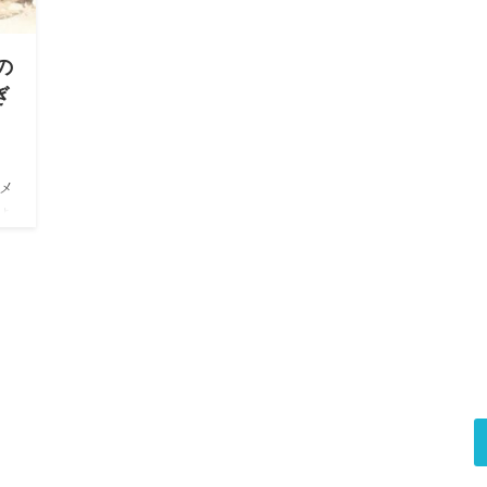
の
ぎ
メ
ょ