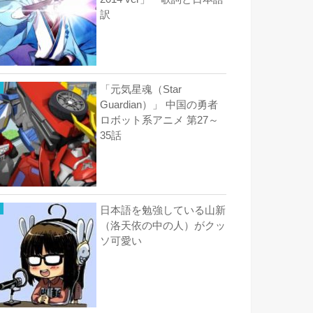
訳
「元気星魂（Star
Guardian）」 中国の勇者
ロボット系アニメ 第27～
35話
日本語を勉強している山新
（洛天依の中の人）がクッ
ソ可愛い