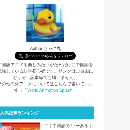
Author:ちゃに丸
中国語アニメを楽しみたいがためだけに中国語を
勉強している語学初心者です。リンクはご自由に
どうぞ（記事毎でも構いません）
その他海外アニメについてはこちらで書いていま
す→「
World Animation Splash
」
人気記事ランキング
「*: ) 中国語で いーあるふ