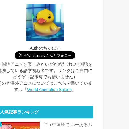
Author:ちゃに丸
中国語アニメを楽しみたいがためだけに中国語を
勉強している語学初心者です。リンクはご自由に
どうぞ（記事毎でも構いません）
その他海外アニメについてはこちらで書いていま
す→「
World Animation Splash
」
人気記事ランキング
「*: ) 中国語で いーあるふ