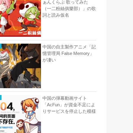
ぁんくらぶ 歌ってみた
（一二粉絲俱樂部）」の歌
詞と読み仮名
中国の自主製作アニメ「記
憶管理局 False Memory」
が凄い
中国の弾幕動画サイト
「AcFun」が資金不足によ
りサービスを停止した模様