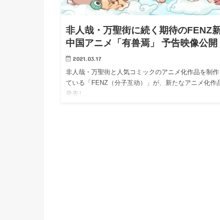
h
u
有
e
a
r
i
非人哉・万聖街に続く期待のFENZ
t
k
中国アニメ「有兽焉」 予告映像公開
b
2021.03.17
o
非人哉・万聖街と人気コミックのアニメ化作品を制作
ている「FENZ（分子互动）」が、新たなアニメ化作
発表し…