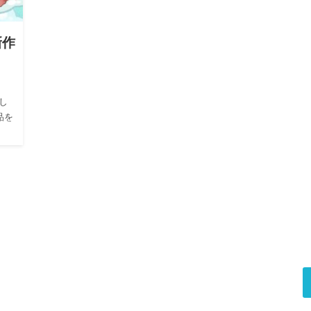
新作
し
品を