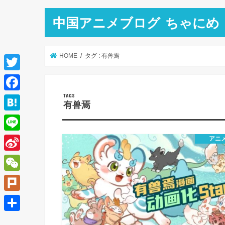
中国アニメブログ ちゃにめ
HOME
タグ : 有兽焉
T
w
F
有兽焉
i
a
H
t
c
a
L
アニ
t
e
t
i
e
S
b
e
n
r
i
o
W
n
e
n
o
e
a
P
a
k
C
l
共
W