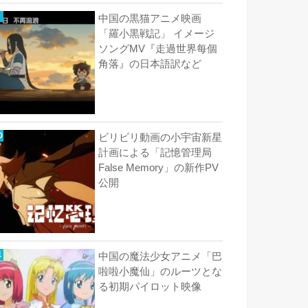
中国の黒猫アニメ映画
「羅小黒戦記」 イメージ
ソングMV『走過世界每個
角落』の日本語訳など
ビリビリ動画の小宇宙新星
計画による「記憶管理局
False Memory」の新作PV
公開
中国の魔法少女アニメ「巴
啦啦小魔仙」のルーツとな
る初期パイロット映像