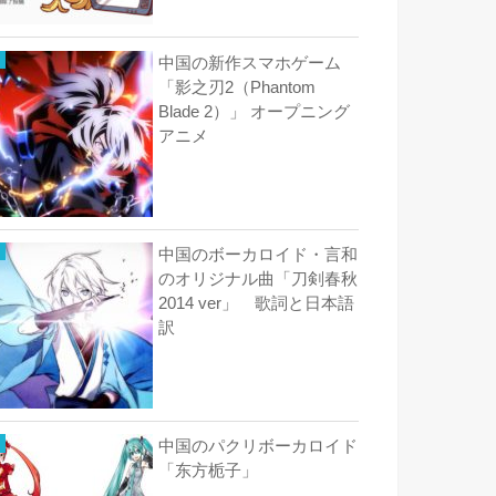
中国の新作スマホゲーム
「影之刃2（Phantom
Blade 2）」 オープニング
アニメ
中国のボーカロイド・言和
のオリジナル曲「刀剣春秋
2014 ver」 歌詞と日本語
訳
中国のパクリボーカロイド
「东方栀子」