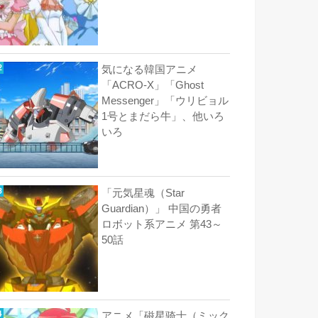
気になる韓国アニメ
「ACRO-X」「Ghost
Messenger」「ウリビョル
1号とまだら牛」、他いろ
いろ
「元気星魂（Star
Guardian）」 中国の勇者
ロボット系アニメ 第43～
50話
アニメ「磁星骑士（ミック