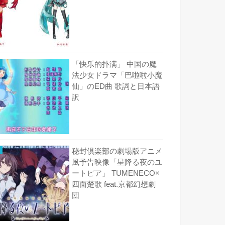
「快乐的扑满」 中国の魔
法少女ドラマ「巴啦啦小魔
仙」のED曲 歌詞と日本語
訳
秘封倶楽部の劇場版アニメ
風予告映像「星降る夜のユ
ートピア」 TUMENECO×
四面楚歌 feat.京都幻想劇
団