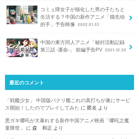
コミュ障女子が猫化した男の子たちと
生活する？中国の新作アニメ「猫先动
的手」予告映像
2022.01.03
中国の東方同人アニメ「秘封活動記録
第三話 -運命-」 前編予告PV
2021.12.30
最近のコメント
「戦艦少女」 中国版パクリ艦これの真打ちが遂にサービ
ス開始！したのでプレイしてみた
に
匿名
より
悪ガキ哪吒が大暴れする新作中国アニメ映画「哪吒之魔
童降世」
に
森 和正
より