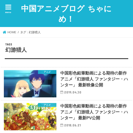
中国アニメブログ ちゃに
menu
め！
HOME
タグ : 幻游猎人
幻游猎人
アニメ
中国彩色鉛筆動画による期待の新作
アニメ「幻游猎人 ファンタジー・ハ
ンター」 最新映像公開
2019.04.30
アニメ
中国彩色鉛筆動画による期待の新作
アニメ「幻游猎人 ファンタジー・ハ
ンター」 最新PV公開
2018.06.21