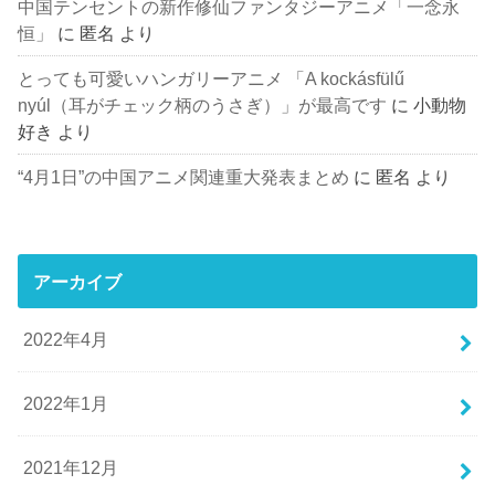
中国テンセントの新作修仙ファンタジーアニメ「一念永
恒」
に
匿名
より
とっても可愛いハンガリーアニメ 「A kockásfülű
nyúl（耳がチェック柄のうさぎ）」が最高です
に
小動物
好き
より
“4月1日”の中国アニメ関連重大発表まとめ
に
匿名
より
アーカイブ
2022年4月
2022年1月
2021年12月