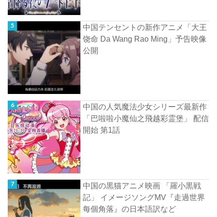
中国テンセントの新作アニメ「大王
饶命 Da Wang Rao Ming」予告映像
公開
中国の人気魔法少女シリーズ最新作
「巴啦啦小魔仙之飛越彩霊堡」 配信
開始 第1話
中国の黒猫アニメ映画 「羅小黒戦
記」 イメージソングMV『走過世界
每個角落』の日本語訳など