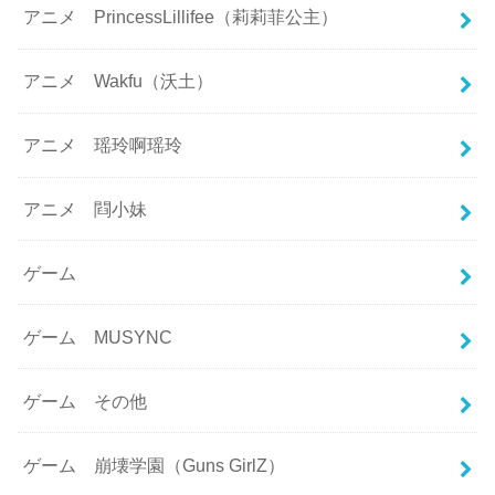
アニメ PrincessLillifee（莉莉菲公主）
アニメ Wakfu（沃土）
アニメ 瑶玲啊瑶玲
アニメ 閰小妹
ゲーム
ゲーム MUSYNC
ゲーム その他
ゲーム 崩壊学園（Guns GirlZ）