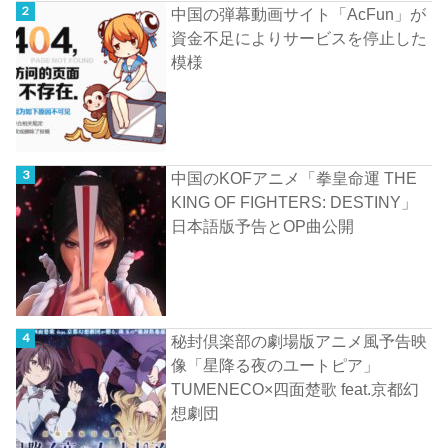
中国の弾幕動画サイト「AcFun」が
資金不足によりサービスを停止した
模様
中国のKOFアニメ「拳皇命運 THE
KING OF FIGHTERS: DESTINY」
日本語版予告とOP曲公開
秘封倶楽部の劇場版アニメ風予告映
像「星降る夜のユートピア」
TUMENECO×四面楚歌 feat.京都幻
想劇団