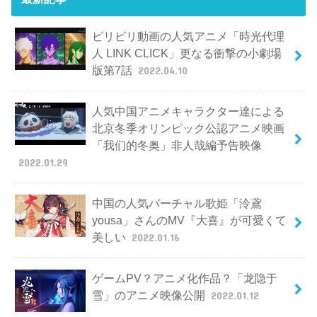
ビリビリ動画の人気アニメ「時光代理
人 LINK CLICK」更なる衝撃の小劇場
版第7話
2022.04.10
人気中国アニメキャラクター達による
北京冬季オリンピック公認アニメ映画
「我们的冬奥」非人哉編予告映像
2022.01.29
中国の人気バーチャル歌姫「泠鳶
yousa」さんのMV『大喜』が可愛くて
美しい
2022.01.16
ゲームPV？アニメ化作品？「龙隐于
雪」のアニメ映像公開
2022.01.12