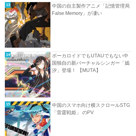
中国の自主製作アニメ「記憶管理局
False Memory」が凄い
ボーカロイドでもUTAUでもない中
国独自の新バーチャルシンガー「嫣
汐」登場！ 【MUTA】
中国のスマホ向け横スクロールSTG
「雷霆戦姫」 のPV