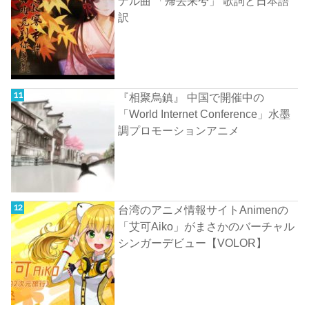
ナル曲 「帰去来兮」 歌詞と日本語
訳
『相聚烏鎮』 中国で開催中の
「World Internet Conference」水墨
調プロモーションアニメ
台湾のアニメ情報サイトAnimenの
「艾可Aiko」がまさかのバーチャル
シンガーデビュー【VOLOR】