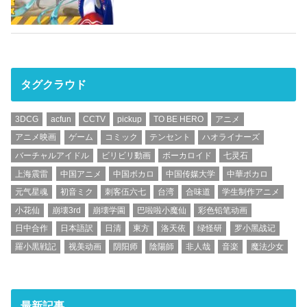
タグクラウド
3DCG
acfun
CCTV
pickup
TO BE HERO
アニメ
アニメ映画
ゲーム
コミック
テンセント
ハオライナーズ
バーチャルアイドル
ビリビリ動画
ボーカロイド
七灵石
上海震雷
中国アニメ
中国ボカロ
中国传媒大学
中華ボカロ
元气星魂
初音ミク
刺客伍六七
台湾
合味道
学生制作アニメ
小花仙
崩壊3rd
崩壊学園
巴啦啦小魔仙
彩色铅笔动画
日中合作
日本語訳
日清
東方
洛天依
绿怪研
罗小黑战记
羅小黒戦記
视美动画
阴阳师
陰陽師
非人哉
音楽
魔法少女
最新記事