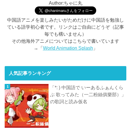
Author:ちゃに丸
中国語アニメを楽しみたいがためだけに中国語を勉強し
ている語学初心者です。リンクはご自由にどうぞ（記事
毎でも構いません）
その他海外アニメについてはこちらで書いています
→「
World Animation Splash
」
人気記事ランキング
「*: ) 中国語で いーあるふぁんくら
ぶ 歌ってみた（一二粉絲俱樂部）」
の歌詞と読み仮名