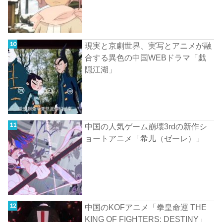
現実と京劇世界、実写とアニメが融
合する異色の中国WEBドラマ「戯
隠江湖」
中国の人気ゲーム崩壊3rdの新作シ
ョートアニメ「希儿（ゼーレ）」
中国のKOFアニメ「拳皇命運 THE
KING OF FIGHTERS: DESTINY」