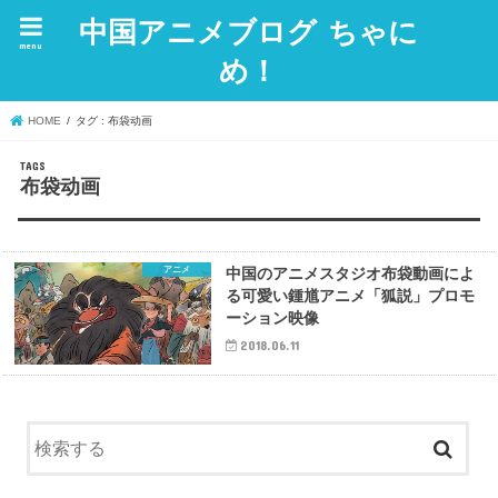
中国アニメブログ ちゃに
menu
め！
HOME
タグ : 布袋动画
布袋动画
アニメ
中国のアニメスタジオ布袋動画によ
る可愛い鍾馗アニメ「狐説」プロモ
ーション映像
2018.06.11