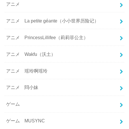
アニメ
アニメ La petite géante（小小世界历险记）
アニメ PrincessLillifee（莉莉菲公主）
アニメ Wakfu（沃土）
アニメ 瑶玲啊瑶玲
アニメ 閰小妹
ゲーム
ゲーム MUSYNC