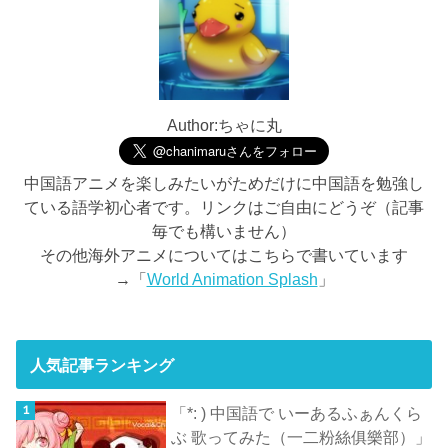
Author:ちゃに丸
中国語アニメを楽しみたいがためだけに中国語を勉強し
ている語学初心者です。リンクはご自由にどうぞ（記事
毎でも構いません）
その他海外アニメについてはこちらで書いています
→「
World Animation Splash
」
人気記事ランキング
「*: ) 中国語で いーあるふぁんくら
ぶ 歌ってみた（一二粉絲俱樂部）」