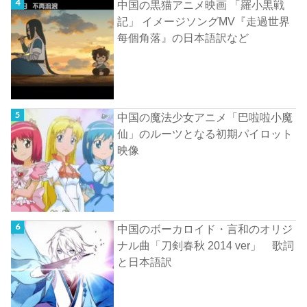
中国の黒猫アニメ映画 「羅小黒戦
記」 イメージソングMV『走過世界
每個角落』の日本語訳など
中国の魔法少女アニメ「巴啦啦小魔
仙」のルーツとなる初期パイロット
映像
中国のボーカロイド・言和のオリジ
ナル曲「刀剣春秋 2014 ver」 歌詞
と日本語訳