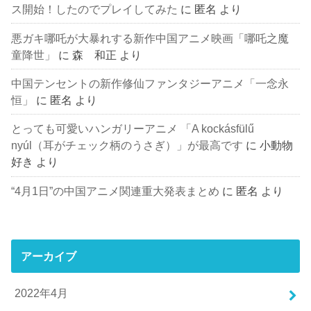
ス開始！したのでプレイしてみた
に
匿名
より
悪ガキ哪吒が大暴れする新作中国アニメ映画「哪吒之魔
童降世」
に
森 和正
より
中国テンセントの新作修仙ファンタジーアニメ「一念永
恒」
に
匿名
より
とっても可愛いハンガリーアニメ 「A kockásfülű
nyúl（耳がチェック柄のうさぎ）」が最高です
に
小動物
好き
より
“4月1日”の中国アニメ関連重大発表まとめ
に
匿名
より
アーカイブ
2022年4月