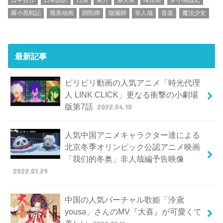
羅小黒戦記
视美动画
阴阳师
陰陽師
非人哉
音楽
魔法少女
最新記事
ビリビリ動画の人気アニメ「時光代理
人 LINK CLICK」更なる衝撃の小劇場
版第7話
2022.04.10
人気中国アニメキャラクター達による
北京冬季オリンピック公認アニメ映画
「我们的冬奥」非人哉編予告映像
2022.01.29
中国の人気バーチャル歌姫「泠鳶
yousa」さんのMV『大喜』が可愛くて