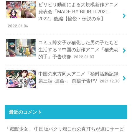
ビリビリ動画による大規模新作アニメ
発表会「MADE BY BILIBILI 2021-
2022」後編【愉悦・伝説の章】
2022.01.04
コミュ障女子が猫化した男の子たちと
生活する？中国の新作アニメ「猫先动
的手」予告映像
2022.01.03
中国の東方同人アニメ「秘封活動記録
第三話 -運命-」 前編予告PV
2021.12.30
最近のコメント
「戦艦少女」 中国版パクリ艦これの真打ちが遂にサービ