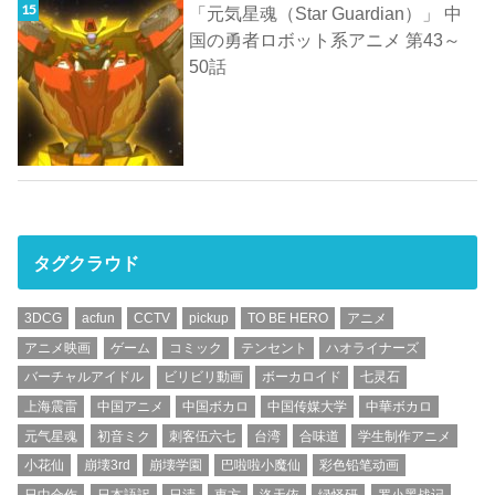
「元気星魂（Star Guardian）」 中
国の勇者ロボット系アニメ 第43～
50話
タグクラウド
3DCG
acfun
CCTV
pickup
TO BE HERO
アニメ
アニメ映画
ゲーム
コミック
テンセント
ハオライナーズ
バーチャルアイドル
ビリビリ動画
ボーカロイド
七灵石
上海震雷
中国アニメ
中国ボカロ
中国传媒大学
中華ボカロ
元气星魂
初音ミク
刺客伍六七
台湾
合味道
学生制作アニメ
小花仙
崩壊3rd
崩壊学園
巴啦啦小魔仙
彩色铅笔动画
日中合作
日本語訳
日清
東方
洛天依
绿怪研
罗小黑战记