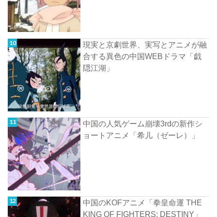
現実と京劇世界、実写とアニメが融
合する異色の中国WEBドラマ「戯
隠江湖」
中国の人気ゲーム崩壊3rdの新作シ
ョートアニメ「希儿（ゼーレ）」
中国のKOFアニメ「拳皇命運 THE
KING OF FIGHTERS: DESTINY」