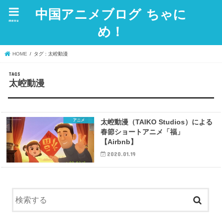
中国アニメブログ ちゃに
menu
め！
HOME
タグ : 太崆動漫
太崆動漫
アニメ
太崆動漫（TAIKO Studios）による
春節ショートアニメ「福」
【Airbnb】
2020.01.19