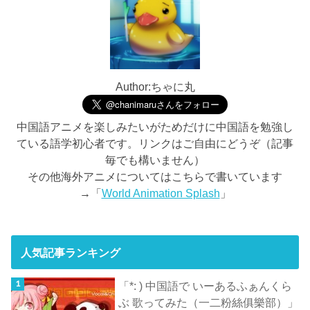
Author:ちゃに丸
中国語アニメを楽しみたいがためだけに中国語を勉強し
ている語学初心者です。リンクはご自由にどうぞ（記事
毎でも構いません）
その他海外アニメについてはこちらで書いています
→「
World Animation Splash
」
人気記事ランキング
「*: ) 中国語で いーあるふぁんくら
ぶ 歌ってみた（一二粉絲俱樂部）」