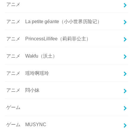
アニメ
アニメ La petite géante（小小世界历险记）
アニメ PrincessLillifee（莉莉菲公主）
アニメ Wakfu（沃土）
アニメ 瑶玲啊瑶玲
アニメ 閰小妹
ゲーム
ゲーム MUSYNC