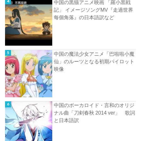
中国の黒猫アニメ映画 「羅小黒戦
記」 イメージソングMV『走過世界
每個角落』の日本語訳など
中国の魔法少女アニメ「巴啦啦小魔
仙」のルーツとなる初期パイロット
映像
中国のボーカロイド・言和のオリジ
ナル曲「刀剣春秋 2014 ver」 歌詞
と日本語訳