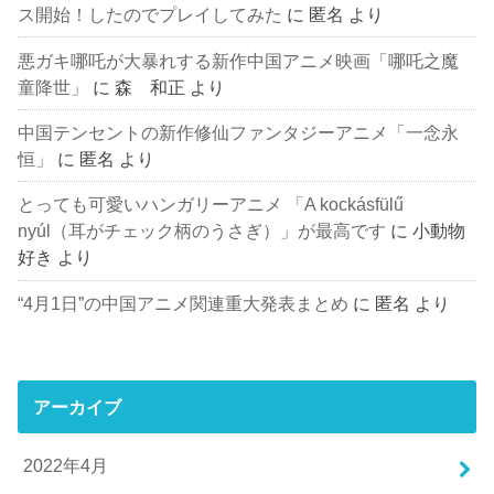
ス開始！したのでプレイしてみた
に
匿名
より
悪ガキ哪吒が大暴れする新作中国アニメ映画「哪吒之魔
童降世」
に
森 和正
より
中国テンセントの新作修仙ファンタジーアニメ「一念永
恒」
に
匿名
より
とっても可愛いハンガリーアニメ 「A kockásfülű
nyúl（耳がチェック柄のうさぎ）」が最高です
に
小動物
好き
より
“4月1日”の中国アニメ関連重大発表まとめ
に
匿名
より
アーカイブ
2022年4月