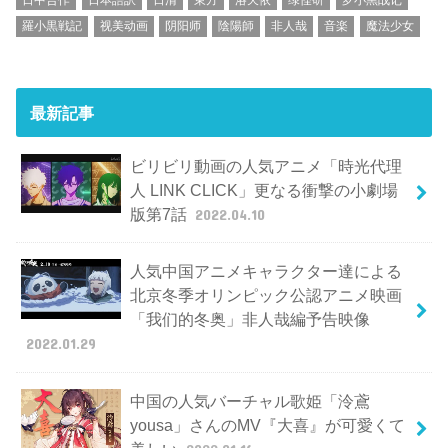
羅小黒戦記
视美动画
阴阳师
陰陽師
非人哉
音楽
魔法少女
最新記事
ビリビリ動画の人気アニメ「時光代理
人 LINK CLICK」更なる衝撃の小劇場
版第7話
2022.04.10
人気中国アニメキャラクター達による
北京冬季オリンピック公認アニメ映画
「我们的冬奥」非人哉編予告映像
2022.01.29
中国の人気バーチャル歌姫「泠鳶
yousa」さんのMV『大喜』が可愛くて