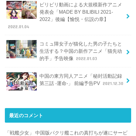
ビリビリ動画による大規模新作アニメ
発表会「MADE BY BILIBILI 2021-
2022」後編【愉悦・伝説の章】
2022.01.04
コミュ障女子が猫化した男の子たちと
生活する？中国の新作アニメ「猫先动
的手」予告映像
2022.01.03
中国の東方同人アニメ「秘封活動記録
第三話 -運命-」 前編予告PV
2021.12.30
最近のコメント
「戦艦少女」 中国版パクリ艦これの真打ちが遂にサービ