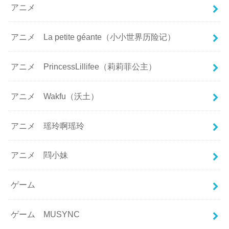
アニメ
アニメ La petite géante（小小世界历险记）
アニメ PrincessLillifee（莉莉菲公主）
アニメ Wakfu（沃土）
アニメ 瑶玲啊瑶玲
アニメ 閰小妹
ゲーム
ゲーム MUSYNC