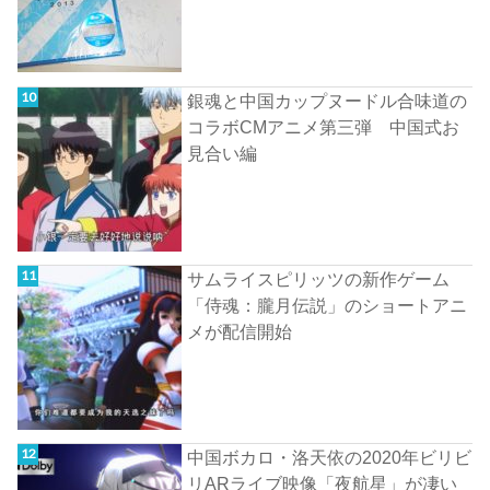
銀魂と中国カップヌードル合味道の
コラボCMアニメ第三弾 中国式お
見合い編
サムライスピリッツの新作ゲーム
「侍魂：朧月伝説」のショートアニ
メが配信開始
中国ボカロ・洛天依の2020年ビリビ
リARライブ映像「夜航星」が凄い