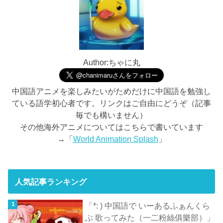
Author:ちゃに丸
中国語アニメを楽しみたいがためだけに中国語を勉強し
ている語学初心者です。リンクはご自由にどうぞ（記事
毎でも構いません）
その他海外アニメについてはこちらで書いています
→「
World Animation Splash
」
人気記事ランキング
「*: ) 中国語で いーあるふぁんくら
ぶ 歌ってみた（一二粉絲俱樂部）」