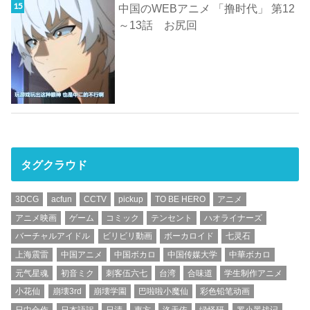
中国のWEBアニメ 「撸时代」 第12
～13話 お尻回
タグクラウド
3DCG
acfun
CCTV
pickup
TO BE HERO
アニメ
アニメ映画
ゲーム
コミック
テンセント
ハオライナーズ
バーチャルアイドル
ビリビリ動画
ボーカロイド
七灵石
上海震雷
中国アニメ
中国ボカロ
中国传媒大学
中華ボカロ
元气星魂
初音ミク
刺客伍六七
台湾
合味道
学生制作アニメ
小花仙
崩壊3rd
崩壊学園
巴啦啦小魔仙
彩色铅笔动画
日中合作
日本語訳
日清
東方
洛天依
绿怪研
罗小黑战记