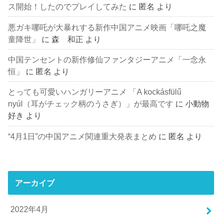
ス開始！したのでプレイしてみた
に
匿名
より
悪ガキ哪吒が大暴れする新作中国アニメ映画「哪吒之魔
童降世」
に
森 和正
より
中国テンセントの新作修仙ファンタジーアニメ「一念永
恒」
に
匿名
より
とっても可愛いハンガリーアニメ 「A kockásfülű
nyúl（耳がチェック柄のうさぎ）」が最高です
に
小動物
好き
より
“4月1日”の中国アニメ関連重大発表まとめ
に
匿名
より
アーカイブ
2022年4月