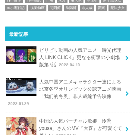
羅小黒戦記
视美动画
阴阳师
陰陽師
非人哉
音楽
魔法少女
最新記事
ビリビリ動画の人気アニメ「時光代理
人 LINK CLICK」更なる衝撃の小劇場
版第7話
2022.04.10
人気中国アニメキャラクター達による
北京冬季オリンピック公認アニメ映画
「我们的冬奥」非人哉編予告映像
2022.01.29
中国の人気バーチャル歌姫「泠鳶
yousa」さんのMV『大喜』が可愛くて