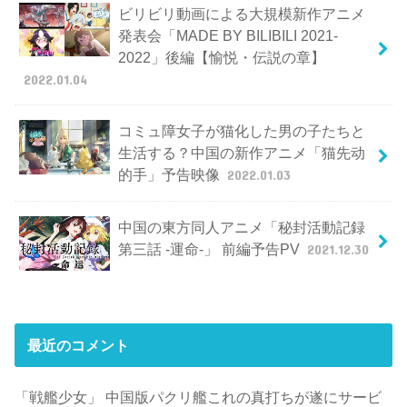
ビリビリ動画による大規模新作アニメ
発表会「MADE BY BILIBILI 2021-
2022」後編【愉悦・伝説の章】
2022.01.04
コミュ障女子が猫化した男の子たちと
生活する？中国の新作アニメ「猫先动
的手」予告映像
2022.01.03
中国の東方同人アニメ「秘封活動記録
第三話 -運命-」 前編予告PV
2021.12.30
最近のコメント
「戦艦少女」 中国版パクリ艦これの真打ちが遂にサービ