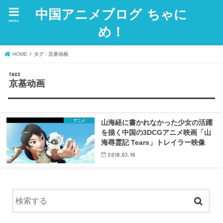
中国アニメブログ ちゃに
menu
め！
HOME
タグ : 京基动画
京基动画
アニメ
山海経に書かれなかった少女の活躍
を描く中国の3DCGアニメ映画「山
海尋霊記 Tears」トレイラー映像
2018.03.18