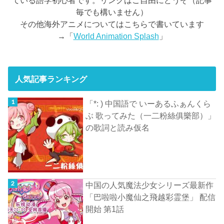
ている語学初心者です。リンクはご自由にどうぞ（記事
毎でも構いません）
その他海外アニメについてはこちらで書いています
→「
World Animation Splash
」
人気記事ランキング
「*: ) 中国語で いーあるふぁんくら
ぶ 歌ってみた（一二粉絲俱樂部）」
の歌詞と読み仮名
中国の人気魔法少女シリーズ最新作
「巴啦啦小魔仙之飛越彩霊堡」 配信
開始 第1話