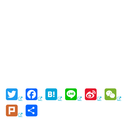
T
F
H
L
S
W
w
a
a
i
i
e
P
共
i
c
t
n
n
C
l
有
t
e
e
e
a
h