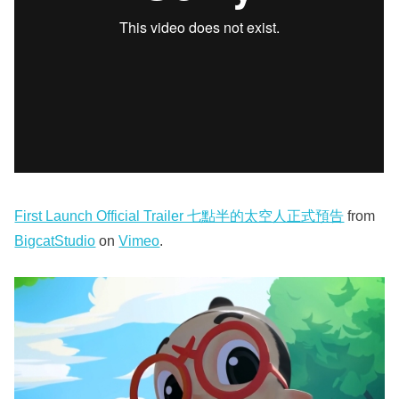
First Launch Official Trailer 七點半的太空人正式預告
from
BigcatStudio
on
Vimeo
.