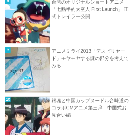
台湾のオリジナルショートアニメ
「七點半的太空人 First Launch」 正
式トレイラー公開
アニメミライ2013「デスビリヤー
ド」モヤモヤする謎の部分を考えて
みる
銀魂と中国カップヌードル合味道の
コラボCMアニメ第三弾 中国式お
見合い編