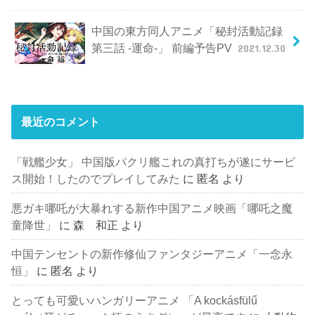
中国の東方同人アニメ「秘封活動記録
第三話 -運命-」 前編予告PV
2021.12.30
最近のコメント
「戦艦少女」 中国版パクリ艦これの真打ちが遂にサービ
ス開始！したのでプレイしてみた
に
匿名
より
悪ガキ哪吒が大暴れする新作中国アニメ映画「哪吒之魔
童降世」
に
森 和正
より
中国テンセントの新作修仙ファンタジーアニメ「一念永
恒」
に
匿名
より
とっても可愛いハンガリーアニメ 「A kockásfülű