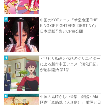
中国のKOFアニメ「拳皇命運 THE
KING OF FIGHTERS: DESTINY」
日本語版予告とOP曲公開
ビリビリ動画と伝説のクリエイター
による新作中国アニメ「漢化日記」
が配信開始 第1話
中国の素晴らしい音楽 銀臨・Aki
阿杰「牽絲戯（人形劇）」 歌詞と日