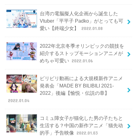
台湾の電脳擬人化企画から誕生した
Vtuber「平平子 Padko」がとっても可
愛い【終端少女】
2022.01.08
2022年北京冬季オリンピックの競技を
紹介するストップモーションアニメが
めちゃ可愛い
2022.01.06
ビリビリ動画による大規模新作アニメ
発表会「MADE BY BILIBILI 2021-
2022」後編【愉悦・伝説の章】
2022.01.04
コミュ障女子が猫化した男の子たちと
生活する？中国の新作アニメ「猫先动
的手」予告映像
2022.01.03