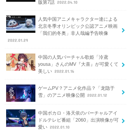
版第7話
2022.04.10
人気中国アニメキャラクター達による
北京冬季オリンピック公認アニメ映画
「我们的冬奥」非人哉編予告映像
2022.01.29
中国の人気バーチャル歌姫「泠鳶
yousa」さんのMV『大喜』が可愛くて
美しい
2022.01.16
ゲームPV？アニメ化作品？「龙隐于
雪」のアニメ映像公開
2022.01.12
中国ボカロ・洛天依のバーチャルアイ
ドルテレビ番組「2060」出演映像が可
愛い
2022.01.10