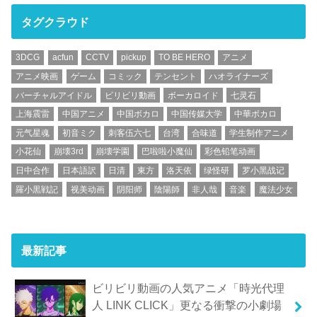
タグクラウド
3DCG
acfun
CCTV
pickup
TO BE HERO
アニメ
アニメ映画
ゲーム
コミック
テンセント
ハオライナーズ
バーチャルアイドル
ビリビリ動画
ボーカロイド
七灵石
上海震雷
中国アニメ
中国ボカロ
中国传媒大学
中華ボカロ
元气星魂
初音ミク
刺客伍六七
台湾
合味道
学生制作アニメ
小花仙
崩壊3rd
崩壊学園
巴啦啦小魔仙
彩色铅笔动画
日中合作
日本語訳
日清
東方
洛天依
绿怪研
罗小黑战记
羅小黒戦記
视美动画
阴阳师
陰陽師
非人哉
音楽
魔法少女
最新記事
ビリビリ動画の人気アニメ「時光代理
人 LINK CLICK」更なる衝撃の小劇場