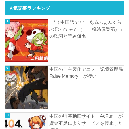
人気記事ランキング
「*: ) 中国語で いーあるふぁんくら
ぶ 歌ってみた（一二粉絲俱樂部）」
の歌詞と読み仮名
中国の自主製作アニメ「記憶管理局
False Memory」が凄い
中国の弾幕動画サイト「AcFun」が
資金不足によりサービスを停止した