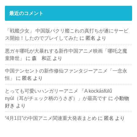
最近のコメント
「戦艦少女」 中国版パクリ艦これの真打ちが遂にサービ
ス開始！したのでプレイしてみた
に
匿名
より
悪ガキ哪吒が大暴れする新作中国アニメ映画「哪吒之魔
童降世」
に
森 和正
より
中国テンセントの新作修仙ファンタジーアニメ「一念永
恒」
に
匿名
より
とっても可愛いハンガリーアニメ 「A kockásfülű
nyúl（耳がチェック柄のうさぎ）」が最高です
に
小動物
好き
より
“4月1日”の中国アニメ関連重大発表まとめ
に
匿名
より