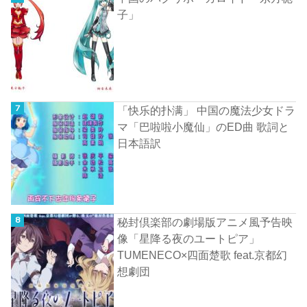
子」
「快乐的扑满」 中国の魔法少女ドラ
マ「巴啦啦小魔仙」のED曲 歌詞と
日本語訳
秘封倶楽部の劇場版アニメ風予告映
像「星降る夜のユートピア」
TUMENECO×四面楚歌 feat.京都幻
想劇団