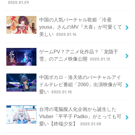
2022.01.29
中国の人気バーチャル歌姫「泠鳶
yousa」さんのMV『大喜』が可愛くて
美しい
2022.01.16
ゲームPV？アニメ化作品？「龙隐于
雪」のアニメ映像公開
2022.01.12
中国ボカロ・洛天依のバーチャルアイ
ドルテレビ番組「2060」出演映像が可
愛い
2022.01.10
台湾の電脳擬人化企画から誕生した
Vtuber「平平子 Padko」がとっても可
愛い【終端少女】
2022.01.08