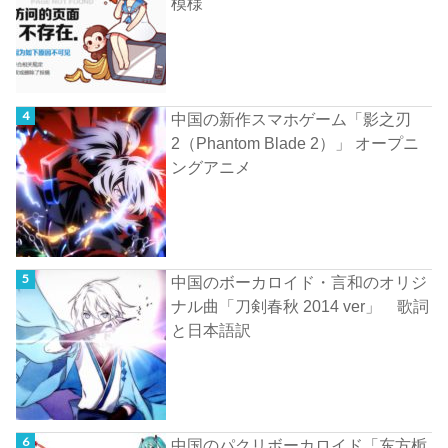
模様
中国の新作スマホゲーム「影之刃
2（Phantom Blade 2）」 オープニ
ングアニメ
中国のボーカロイド・言和のオリジ
ナル曲「刀剣春秋 2014 ver」 歌詞
と日本語訳
中国のパクリボーカロイド「东方栀