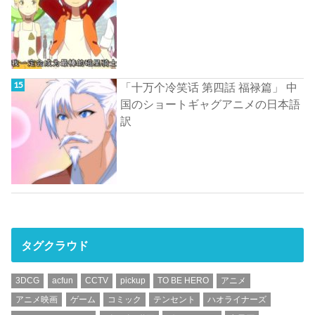
「十万个冷笑话 第四話 福禄篇」 中
国のショートギャグアニメの日本語
訳
タグクラウド
3DCG
acfun
CCTV
pickup
TO BE HERO
アニメ
アニメ映画
ゲーム
コミック
テンセント
ハオライナーズ