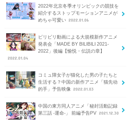
2022年北京冬季オリンピックの競技を
紹介するストップモーションアニメが
めちゃ可愛い
2022.01.06
ビリビリ動画による大規模新作アニメ
発表会「MADE BY BILIBILI 2021-
2022」後編【愉悦・伝説の章】
2022.01.04
コミュ障女子が猫化した男の子たちと
生活する？中国の新作アニメ「猫先动
的手」予告映像
2022.01.03
中国の東方同人アニメ「秘封活動記録
第三話 -運命-」 前編予告PV
2021.12.30