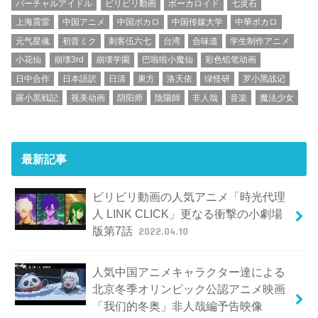
バーチャルアイドル
ビリビリ動画
ボーカロイド
七灵石
上海震雷
中国アニメ
中国ボカロ
中国传媒大学
中華ボカロ
元气星魂
初音ミク
刺客伍六七
台湾
合味道
学生制作アニメ
小花仙
崩壊3rd
崩壊学園
巴啦啦小魔仙
彩色铅笔动画
日中合作
日本語訳
日清
東方
洛天依
绿怪研
罗小黑战记
羅小黒戦記
视美动画
阴阳师
陰陽師
非人哉
音楽
魔法少女
最新記事
ビリビリ動画の人気アニメ「時光代理
人 LINK CLICK」更なる衝撃の小劇場
版第7話
2022.04.10
人気中国アニメキャラクター達による
北京冬季オリンピック公認アニメ映画
「我们的冬奥」非人哉編予告映像