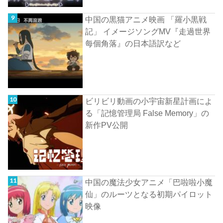
中国の黒猫アニメ映画 「羅小黒戦
記」 イメージソングMV『走過世界
每個角落』の日本語訳など
ビリビリ動画の小宇宙新星計画によ
る「記憶管理局 False Memory」の
新作PV公開
中国の魔法少女アニメ「巴啦啦小魔
仙」のルーツとなる初期パイロット
映像