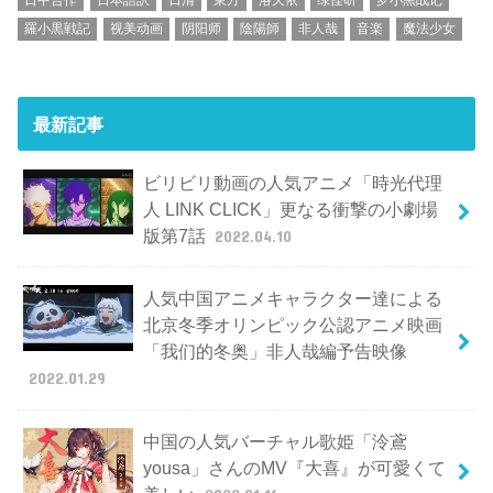
羅小黒戦記
视美动画
阴阳师
陰陽師
非人哉
音楽
魔法少女
最新記事
ビリビリ動画の人気アニメ「時光代理
人 LINK CLICK」更なる衝撃の小劇場
版第7話
2022.04.10
人気中国アニメキャラクター達による
北京冬季オリンピック公認アニメ映画
「我们的冬奥」非人哉編予告映像
2022.01.29
中国の人気バーチャル歌姫「泠鳶
yousa」さんのMV『大喜』が可愛くて