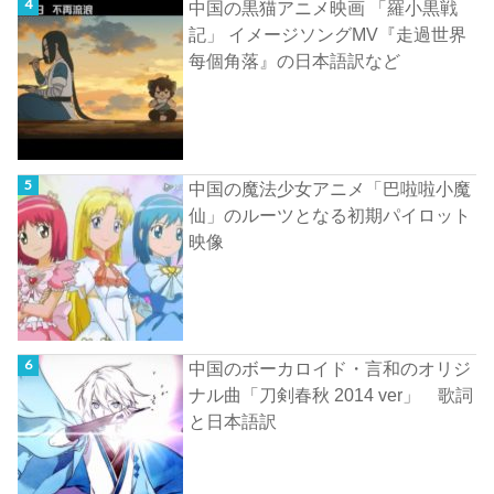
中国の黒猫アニメ映画 「羅小黒戦
記」 イメージソングMV『走過世界
每個角落』の日本語訳など
中国の魔法少女アニメ「巴啦啦小魔
仙」のルーツとなる初期パイロット
映像
中国のボーカロイド・言和のオリジ
ナル曲「刀剣春秋 2014 ver」 歌詞
と日本語訳