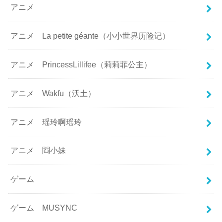
アニメ
アニメ La petite géante（小小世界历险记）
アニメ PrincessLillifee（莉莉菲公主）
アニメ Wakfu（沃土）
アニメ 瑶玲啊瑶玲
アニメ 閰小妹
ゲーム
ゲーム MUSYNC