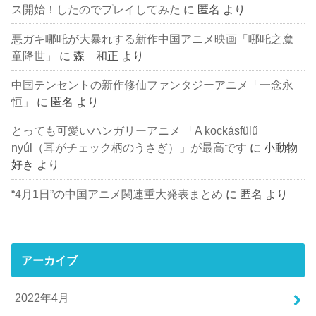
ス開始！したのでプレイしてみた
に
匿名
より
悪ガキ哪吒が大暴れする新作中国アニメ映画「哪吒之魔
童降世」
に
森 和正
より
中国テンセントの新作修仙ファンタジーアニメ「一念永
恒」
に
匿名
より
とっても可愛いハンガリーアニメ 「A kockásfülű
nyúl（耳がチェック柄のうさぎ）」が最高です
に
小動物
好き
より
“4月1日”の中国アニメ関連重大発表まとめ
に
匿名
より
アーカイブ
2022年4月