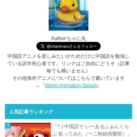
Author:ちゃに丸
中国語アニメを楽しみたいがためだけに中国語を勉強し
ている語学初心者です。リンクはご自由にどうぞ（記事
毎でも構いません）
その他海外アニメについてはこちらで書いています
→「
World Animation Splash
」
人気記事ランキング
「*: ) 中国語で いーあるふぁんくら
ぶ 歌ってみた（一二粉絲俱樂部）」