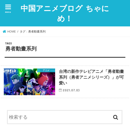
中国アニメブログ ちゃに
menu
め！
HOME
タグ : 勇者動畫系列
勇者動畫系列
アニメ
台湾の新作テレビアニメ「勇者動畫
系列（勇者アニメシリーズ）」が可
愛い
2021.07.03