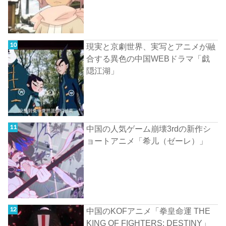
現実と京劇世界、実写とアニメが融
合する異色の中国WEBドラマ「戯
隠江湖」
中国の人気ゲーム崩壊3rdの新作シ
ョートアニメ「希儿（ゼーレ）」
中国のKOFアニメ「拳皇命運 THE
KING OF FIGHTERS: DESTINY」