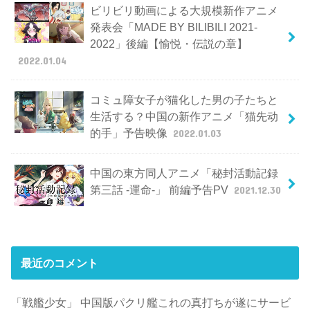
ビリビリ動画による大規模新作アニメ
発表会「MADE BY BILIBILI 2021-
2022」後編【愉悦・伝説の章】
2022.01.04
コミュ障女子が猫化した男の子たちと
生活する？中国の新作アニメ「猫先动
的手」予告映像
2022.01.03
中国の東方同人アニメ「秘封活動記録
第三話 -運命-」 前編予告PV
2021.12.30
最近のコメント
「戦艦少女」 中国版パクリ艦これの真打ちが遂にサービ