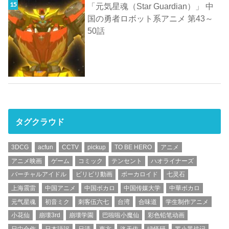
「元気星魂（Star Guardian）」 中
国の勇者ロボット系アニメ 第43～
50話
タグクラウド
3DCG
acfun
CCTV
pickup
TO BE HERO
アニメ
アニメ映画
ゲーム
コミック
テンセント
ハオライナーズ
バーチャルアイドル
ビリビリ動画
ボーカロイド
七灵石
上海震雷
中国アニメ
中国ボカロ
中国传媒大学
中華ボカロ
元气星魂
初音ミク
刺客伍六七
台湾
合味道
学生制作アニメ
小花仙
崩壊3rd
崩壊学園
巴啦啦小魔仙
彩色铅笔动画
日中合作
日本語訳
日清
東方
洛天依
绿怪研
罗小黑战记