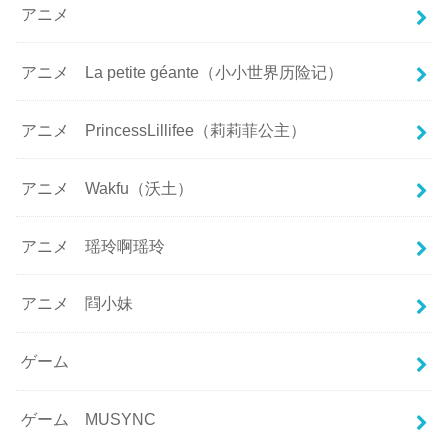
アニメ
アニメ La petite géante（小小世界历险记）
アニメ PrincessLillifee（莉莉菲公主）
アニメ Wakfu（沃土）
アニメ 瑶玲啊瑶玲
アニメ 閰小妹
ゲーム
ゲーム MUSYNC