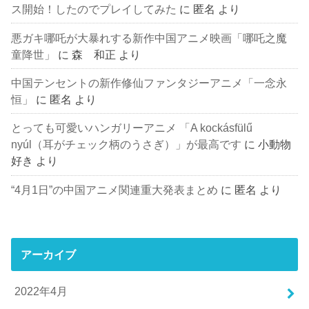
ス開始！したのでプレイしてみた
に
匿名
より
悪ガキ哪吒が大暴れする新作中国アニメ映画「哪吒之魔
童降世」
に
森 和正
より
中国テンセントの新作修仙ファンタジーアニメ「一念永
恒」
に
匿名
より
とっても可愛いハンガリーアニメ 「A kockásfülű
nyúl（耳がチェック柄のうさぎ）」が最高です
に
小動物
好き
より
“4月1日”の中国アニメ関連重大発表まとめ
に
匿名
より
アーカイブ
2022年4月