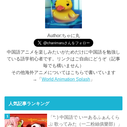
Author:ちゃに丸
中国語アニメを楽しみたいがためだけに中国語を勉強し
ている語学初心者です。リンクはご自由にどうぞ（記事
毎でも構いません）
その他海外アニメについてはこちらで書いています
→「
World Animation Splash
」
人気記事ランキング
「*: ) 中国語で いーあるふぁんくら
ぶ 歌ってみた（一二粉絲俱樂部）」