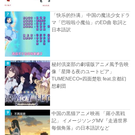
「快乐的扑满」 中国の魔法少女ドラ
マ「巴啦啦小魔仙」のED曲 歌詞と
日本語訳
秘封倶楽部の劇場版アニメ風予告映
像「星降る夜のユートピア」
TUMENECO×四面楚歌 feat.京都幻
想劇団
中国の黒猫アニメ映画 「羅小黒戦
記」 イメージソングMV『走過世界
每個角落』の日本語訳など