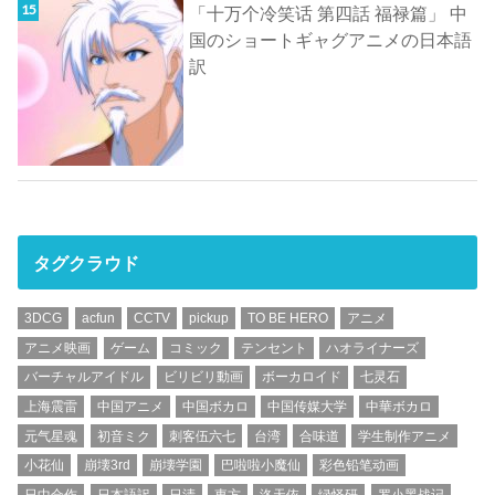
「十万个冷笑话 第四話 福禄篇」 中
国のショートギャグアニメの日本語
訳
タグクラウド
3DCG
acfun
CCTV
pickup
TO BE HERO
アニメ
アニメ映画
ゲーム
コミック
テンセント
ハオライナーズ
バーチャルアイドル
ビリビリ動画
ボーカロイド
七灵石
上海震雷
中国アニメ
中国ボカロ
中国传媒大学
中華ボカロ
元气星魂
初音ミク
刺客伍六七
台湾
合味道
学生制作アニメ
小花仙
崩壊3rd
崩壊学園
巴啦啦小魔仙
彩色铅笔动画
日中合作
日本語訳
日清
東方
洛天依
绿怪研
罗小黑战记