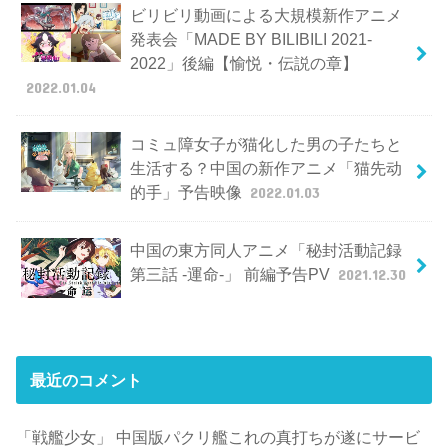
ビリビリ動画による大規模新作アニメ
発表会「MADE BY BILIBILI 2021-
2022」後編【愉悦・伝説の章】
2022.01.04
コミュ障女子が猫化した男の子たちと
生活する？中国の新作アニメ「猫先动
的手」予告映像
2022.01.03
中国の東方同人アニメ「秘封活動記録
第三話 -運命-」 前編予告PV
2021.12.30
最近のコメント
「戦艦少女」 中国版パクリ艦これの真打ちが遂にサービ