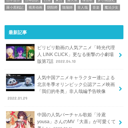
羅小黒戦記
视美动画
阴阳师
陰陽師
非人哉
音楽
魔法少女
最新記事
ビリビリ動画の人気アニメ「時光代理
人 LINK CLICK」更なる衝撃の小劇場
版第7話
2022.04.10
人気中国アニメキャラクター達による
北京冬季オリンピック公認アニメ映画
「我们的冬奥」非人哉編予告映像
2022.01.29
中国の人気バーチャル歌姫「泠鳶
yousa」さんのMV『大喜』が可愛くて