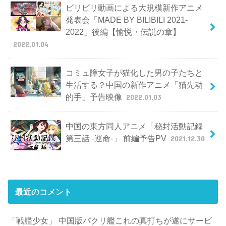
ビリビリ動画による大規模新作アニメ
発表会「MADE BY BILIBILI 2021-
2022」後編【愉悦・伝説の章】
2022.01.04
コミュ障女子が猫化した男の子たちと
生活する？中国の新作アニメ「猫先动
的手」予告映像
2022.01.03
中国の東方同人アニメ「秘封活動記録
第三話 -運命-」 前編予告PV
2021.12.30
最近のコメント
「戦艦少女」 中国版パクリ艦これの真打ちが遂にサービ