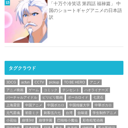
「十万个冷笑话 第四話 福禄篇」 中
国のショートギャグアニメの日本語
訳
タグクラウド
3DCG
acfun
CCTV
pickup
TO BE HERO
アニメ
アニメ映画
ゲーム
コミック
テンセント
ハオライナーズ
バーチャルアイドル
ビリビリ動画
ボーカロイド
七灵石
上海震雷
中国アニメ
中国ボカロ
中国传媒大学
中華ボカロ
元气星魂
初音ミク
刺客伍六七
台湾
合味道
学生制作アニメ
小花仙
崩壊3rd
崩壊学園
巴啦啦小魔仙
彩色铅笔动画
日中合作
日本語訳
日清
東方
洛天依
绿怪研
罗小黑战记