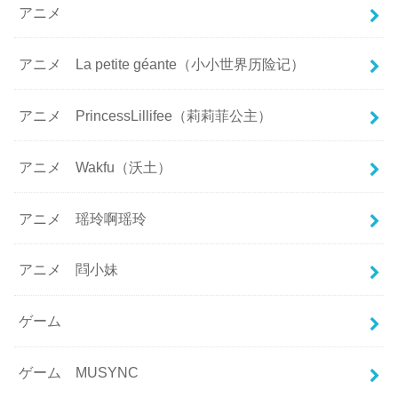
アニメ
アニメ La petite géante（小小世界历险记）
アニメ PrincessLillifee（莉莉菲公主）
アニメ Wakfu（沃土）
アニメ 瑶玲啊瑶玲
アニメ 閰小妹
ゲーム
ゲーム MUSYNC