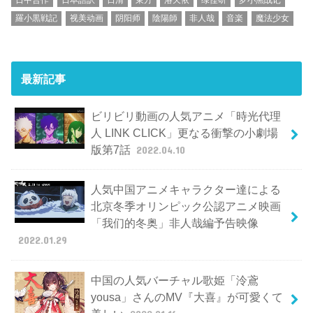
羅小黒戦記
视美动画
阴阳师
陰陽師
非人哉
音楽
魔法少女
最新記事
ビリビリ動画の人気アニメ「時光代理
人 LINK CLICK」更なる衝撃の小劇場
版第7話
2022.04.10
人気中国アニメキャラクター達による
北京冬季オリンピック公認アニメ映画
「我们的冬奥」非人哉編予告映像
2022.01.29
中国の人気バーチャル歌姫「泠鳶
yousa」さんのMV『大喜』が可愛くて