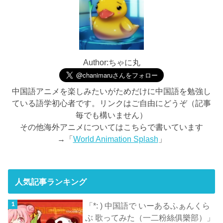
Author:ちゃに丸
中国語アニメを楽しみたいがためだけに中国語を勉強し
ている語学初心者です。リンクはご自由にどうぞ（記事
毎でも構いません）
その他海外アニメについてはこちらで書いています
→「
World Animation Splash
」
人気記事ランキング
「*: ) 中国語で いーあるふぁんくら
ぶ 歌ってみた（一二粉絲俱樂部）」