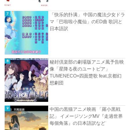
「快乐的扑满」 中国の魔法少女ドラ
マ「巴啦啦小魔仙」のED曲 歌詞と
日本語訳
秘封倶楽部の劇場版アニメ風予告映
像「星降る夜のユートピア」
TUMENECO×四面楚歌 feat.京都幻
想劇団
中国の黒猫アニメ映画 「羅小黒戦
記」 イメージソングMV『走過世界
每個角落』の日本語訳など