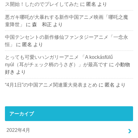
ス開始！したのでプレイしてみた
に
匿名
より
悪ガキ哪吒が大暴れする新作中国アニメ映画「哪吒之魔
童降世」
に
森 和正
より
中国テンセントの新作修仙ファンタジーアニメ「一念永
恒」
に
匿名
より
とっても可愛いハンガリーアニメ 「A kockásfülű
nyúl（耳がチェック柄のうさぎ）」が最高です
に
小動物
好き
より
“4月1日”の中国アニメ関連重大発表まとめ
に
匿名
より
アーカイブ
2022年4月