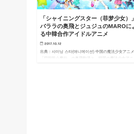
h
u
有
e
a
r
i
「シャイニングスター（菲梦少女）
t
k
バララの奥飛とジュジュのMAROに
b
る中韓合作アイドルアニメ
o
2017.10.12
出典：샤이닝 스타(애니메이션) 中国の魔法少女アニ
「巴啦啦小魔仙」の奥飛動漫と、韓国の魔法少女アニ
「シー…