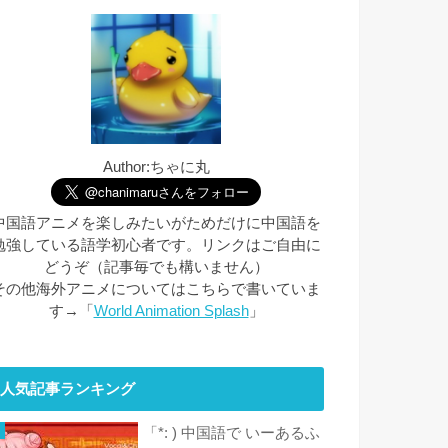
Author:ちゃに丸
中国語アニメを楽しみたいがためだけに中国語を
勉強している語学初心者です。リンクはご自由に
どうぞ（記事毎でも構いません）
その他海外アニメについてはこちらで書いていま
す→「
World Animation Splash
」
人気記事ランキング
「*: ) 中国語で いーあるふ