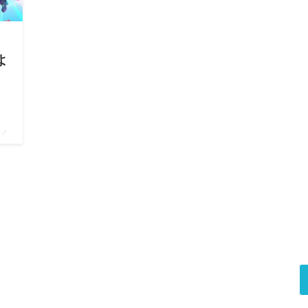
」
よ
メ
メ