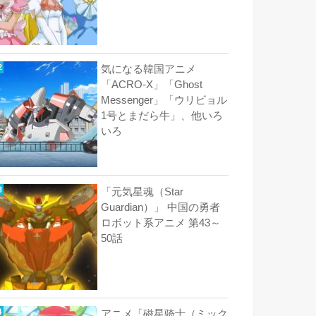
気になる韓国アニメ
「ACRO-X」「Ghost
Messenger」「ウリビョル
1号とまだら牛」、他いろ
いろ
「元気星魂（Star
Guardian）」 中国の勇者
ロボット系アニメ 第43～
50話
アニメ「磁星骑士（ミック