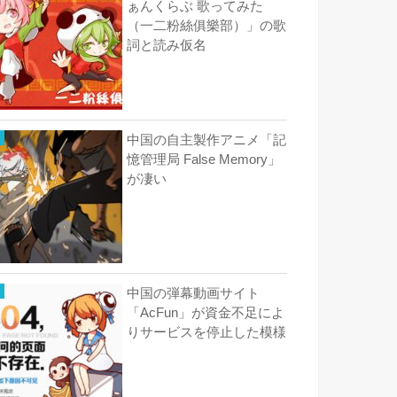
ぁんくらぶ 歌ってみた
（一二粉絲俱樂部）」の歌
詞と読み仮名
中国の自主製作アニメ「記
憶管理局 False Memory」
が凄い
中国の弾幕動画サイト
「AcFun」が資金不足によ
りサービスを停止した模様