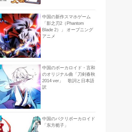
中国の新作スマホゲーム
「影之刃2（Phantom
Blade 2）」 オープニング
アニメ
中国のボーカロイド・言和
のオリジナル曲「刀剣春秋
2014 ver」 歌詞と日本語
訳
中国のパクリボーカロイド
「东方栀子」