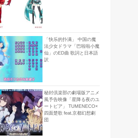
「快乐的扑满」 中国の魔
法少女ドラマ「巴啦啦小魔
仙」のED曲 歌詞と日本語
訳
秘封倶楽部の劇場版アニメ
風予告映像「星降る夜のユ
ートピア」 TUMENECO×
四面楚歌 feat.京都幻想劇
団