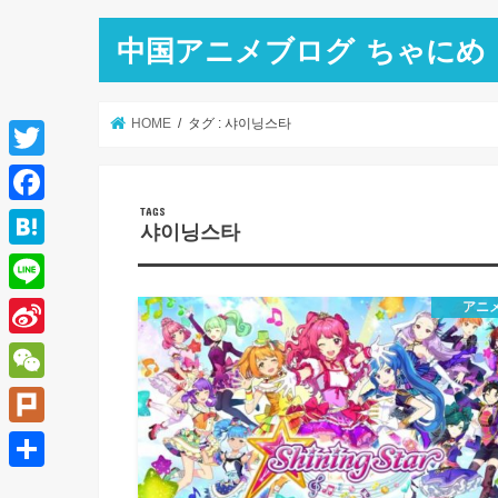
中国アニメブログ ちゃにめ
HOME
タグ : 샤이닝스타
T
w
F
샤이닝스타
i
a
H
t
c
a
L
アニ
t
e
t
i
e
S
b
e
n
r
i
o
W
n
e
n
o
e
a
P
a
k
C
l
共
W