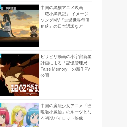
中国の黒猫アニメ映画
「羅小黒戦記」 イメージ
ソングMV『走過世界每個
角落』の日本語訳など
ビリビリ動画の小宇宙新星
計画による「記憶管理局
False Memory」の新作PV
公開
中国の魔法少女アニメ「巴
啦啦小魔仙」のルーツとな
る初期パイロット映像