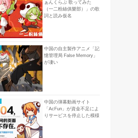
ぁんくらぶ 歌ってみた
（一二粉絲俱樂部）」の歌
詞と読み仮名
中国の自主製作アニメ「記
憶管理局 False Memory」
が凄い
中国の弾幕動画サイト
「AcFun」が資金不足によ
りサービスを停止した模様