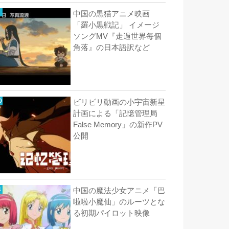
中国の黒猫アニメ映画
「羅小黒戦記」 イメージ
ソングMV『走過世界每個
角落』の日本語訳など
ビリビリ動画の小宇宙新星
計画による「記憶管理局
False Memory」の新作PV
公開
中国の魔法少女アニメ「巴
啦啦小魔仙」のルーツとな
る初期パイロット映像