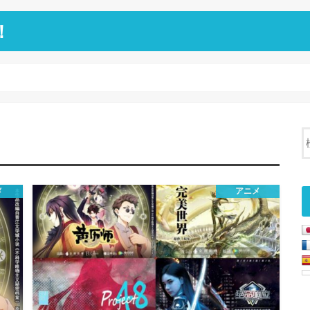
！
メ
アニメ