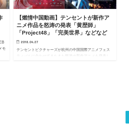
作
【燃情中国動画】テンセントが新作ア
ニメ作品を怒涛の発表「黄歴師」
「Project48」「完美世界」などなど
2018.04.27
EB
メモ
テンセントピクチャーズが杭州の中国国際アニメフェス
ティバルに合わせてまたまた怒涛の新作アニメを発表し
たようなの…