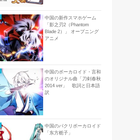
中国の新作スマホゲーム
「影之刃2（Phantom
Blade 2）」 オープニング
アニメ
中国のボーカロイド・言和
のオリジナル曲「刀剣春秋
2014 ver」 歌詞と日本語
訳
中国のパクリボーカロイド
「东方栀子」