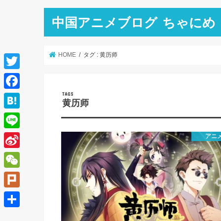
中国アニメブログ ちゃにめ
HOME
タグ : 黄历师
T
w
F
黄历师
i
a
H
t
c
a
L
アニ
t
e
t
i
e
S
b
e
n
r
i
o
W
n
e
n
o
e
a
P
a
k
C
l
共
W