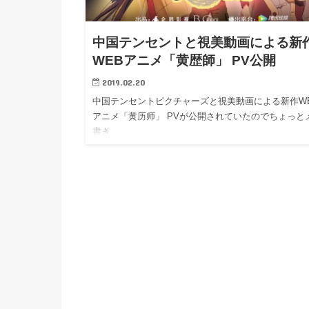
h
u
有
e
a
r
i
中国テンセントと視美動画による新
t
k
WEBアニメ「黄歴師」 PV公開
b
2019.02.20
o
中国テンセントピクチャーズと視美動画による新作W
アニメ「黄历师」 PVが公開されていたのでちょっと
書き