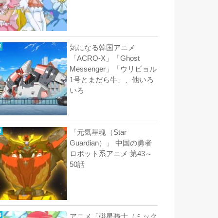
気になる韓国アニメ
「ACRO-X」「Ghost
Messenger」「ウリビョル
1号とまだら牛」、他いろ
いろ
「元気星魂（Star
Guardian）」 中国の勇者
ロボット系アニメ 第43～
50話
アニメ「磁星骑士（ミック