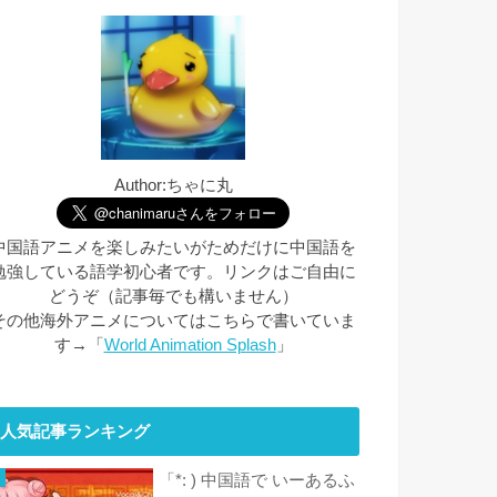
Author:ちゃに丸
中国語アニメを楽しみたいがためだけに中国語を
勉強している語学初心者です。リンクはご自由に
どうぞ（記事毎でも構いません）
その他海外アニメについてはこちらで書いていま
す→「
World Animation Splash
」
人気記事ランキング
「*: ) 中国語で いーあるふ