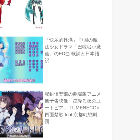
「快乐的扑满」 中国の魔
法少女ドラマ「巴啦啦小魔
仙」のED曲 歌詞と日本語
訳
秘封倶楽部の劇場版アニメ
風予告映像「星降る夜のユ
ートピア」 TUMENECO×
四面楚歌 feat.京都幻想劇
団