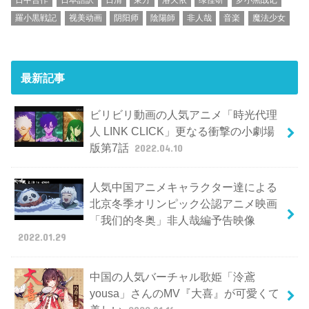
羅小黒戦記
视美动画
阴阳师
陰陽師
非人哉
音楽
魔法少女
最新記事
ビリビリ動画の人気アニメ「時光代理
人 LINK CLICK」更なる衝撃の小劇場
版第7話
2022.04.10
人気中国アニメキャラクター達による
北京冬季オリンピック公認アニメ映画
「我们的冬奥」非人哉編予告映像
2022.01.29
中国の人気バーチャル歌姫「泠鳶
yousa」さんのMV『大喜』が可愛くて