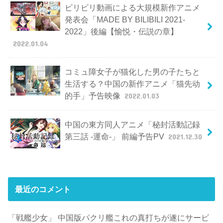
ビリビリ動画による大規模新作アニメ
発表会「MADE BY BILIBILI 2021-
2022」後編【愉悦・伝説の章】
2022.01.04
コミュ障女子が猫化した男の子たちと
生活する？中国の新作アニメ「猫先动
的手」予告映像
2022.01.03
中国の東方同人アニメ「秘封活動記録
第三話 -運命-」 前編予告PV
2021.12.30
最近のコメント
「戦艦少女」 中国版パクリ艦これの真打ちが遂にサービ