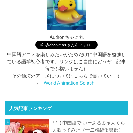
Author:ちゃに丸
中国語アニメを楽しみたいがためだけに中国語を勉強し
ている語学初心者です。リンクはご自由にどうぞ（記事
毎でも構いません）
その他海外アニメについてはこちらで書いています
→「
World Animation Splash
」
人気記事ランキング
「*: ) 中国語で いーあるふぁんくら
ぶ 歌ってみた（一二粉絲俱樂部）」