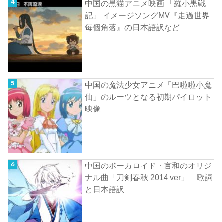
中国の黒猫アニメ映画 「羅小黒戦
記」 イメージソングMV『走過世界
每個角落』の日本語訳など
中国の魔法少女アニメ「巴啦啦小魔
仙」のルーツとなる初期パイロット
映像
中国のボーカロイド・言和のオリジ
ナル曲「刀剣春秋 2014 ver」 歌詞
と日本語訳