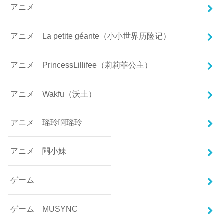
アニメ
アニメ La petite géante（小小世界历险记）
アニメ PrincessLillifee（莉莉菲公主）
アニメ Wakfu（沃土）
アニメ 瑶玲啊瑶玲
アニメ 閰小妹
ゲーム
ゲーム MUSYNC