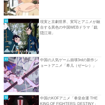
現実と京劇世界、実写とアニメが融
合する異色の中国WEBドラマ「戯
隠江湖」
中国の人気ゲーム崩壊3rdの新作シ
ョートアニメ「希儿（ゼーレ）」
中国のKOFアニメ「拳皇命運 THE
KING OF FIGHTERS: DESTINY」