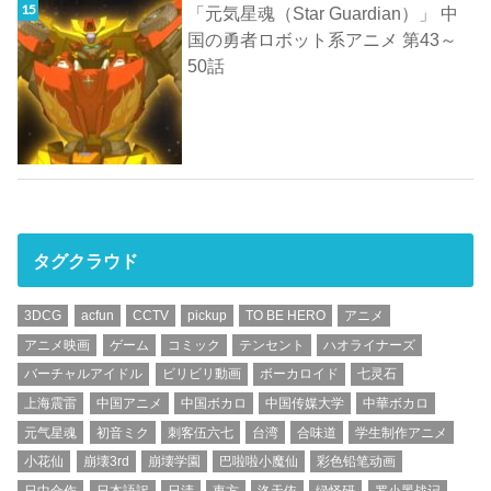
「元気星魂（Star Guardian）」 中
国の勇者ロボット系アニメ 第43～
50話
タグクラウド
3DCG
acfun
CCTV
pickup
TO BE HERO
アニメ
アニメ映画
ゲーム
コミック
テンセント
ハオライナーズ
バーチャルアイドル
ビリビリ動画
ボーカロイド
七灵石
上海震雷
中国アニメ
中国ボカロ
中国传媒大学
中華ボカロ
元气星魂
初音ミク
刺客伍六七
台湾
合味道
学生制作アニメ
小花仙
崩壊3rd
崩壊学園
巴啦啦小魔仙
彩色铅笔动画
日中合作
日本語訳
日清
東方
洛天依
绿怪研
罗小黑战记