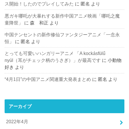
ス開始！したのでプレイしてみた
に
匿名
より
悪ガキ哪吒が大暴れする新作中国アニメ映画「哪吒之魔
童降世」
に
森 和正
より
中国テンセントの新作修仙ファンタジーアニメ「一念永
恒」
に
匿名
より
とっても可愛いハンガリーアニメ 「A kockásfülű
nyúl（耳がチェック柄のうさぎ）」が最高です
に
小動物
好き
より
“4月1日”の中国アニメ関連重大発表まとめ
に
匿名
より
アーカイブ
2022年4月