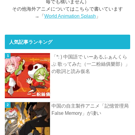
毎でも構いません）
その他海外アニメについてはこちらで書いています
→「
World Animation Splash
」
人気記事ランキング
「*: ) 中国語で いーあるふぁんくら
ぶ 歌ってみた（一二粉絲俱樂部）」
の歌詞と読み仮名
中国の自主製作アニメ「記憶管理局
False Memory」が凄い