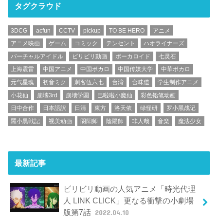
タグクラウド
3DCG
acfun
CCTV
pickup
TO BE HERO
アニメ
アニメ映画
ゲーム
コミック
テンセント
ハオライナーズ
バーチャルアイドル
ビリビリ動画
ボーカロイド
七灵石
上海震雷
中国アニメ
中国ボカロ
中国传媒大学
中華ボカロ
元气星魂
初音ミク
刺客伍六七
台湾
合味道
学生制作アニメ
小花仙
崩壊3rd
崩壊学園
巴啦啦小魔仙
彩色铅笔动画
日中合作
日本語訳
日清
東方
洛天依
绿怪研
罗小黑战记
羅小黒戦記
视美动画
阴阳师
陰陽師
非人哉
音楽
魔法少女
最新記事
ビリビリ動画の人気アニメ「時光代理
人 LINK CLICK」更なる衝撃の小劇場
版第7話
2022.04.10