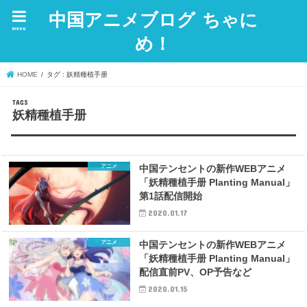
中国アニメブログ ちゃに
menu
め！
HOME
タグ : 妖精種植手册
妖精種植手册
アニメ
中国テンセントの新作WEBアニメ
「妖精種植手册 Planting Manual」
第1話配信開始
2020.01.17
アニメ
中国テンセントの新作WEBアニメ
「妖精種植手册 Planting Manual」
配信直前PV、OP予告など
2020.01.15