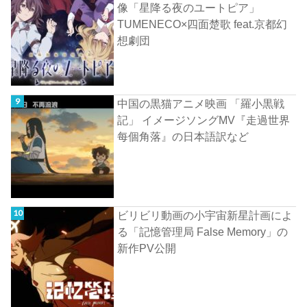
像「星降る夜のユートピア」
TUMENECO×四面楚歌 feat.京都幻
想劇団
中国の黒猫アニメ映画 「羅小黒戦
記」 イメージソングMV『走過世界
每個角落』の日本語訳など
ビリビリ動画の小宇宙新星計画によ
る「記憶管理局 False Memory」の
新作PV公開