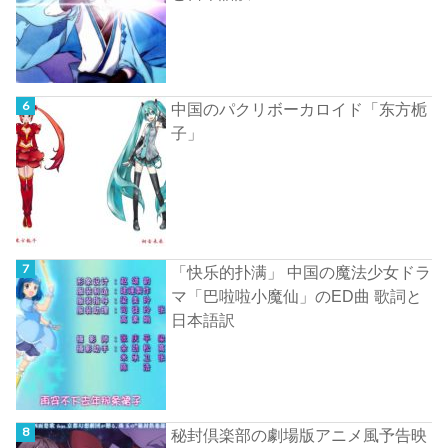
中国のパクリボーカロイド「东方栀
子」
「快乐的扑满」 中国の魔法少女ドラ
マ「巴啦啦小魔仙」のED曲 歌詞と
日本語訳
秘封倶楽部の劇場版アニメ風予告映