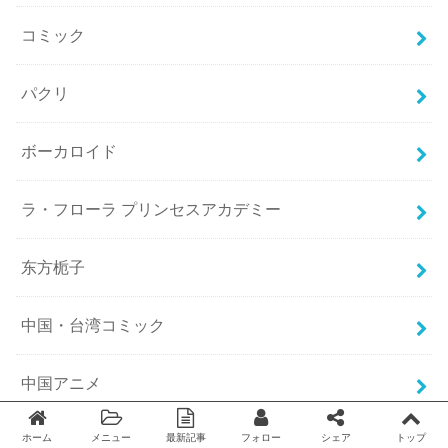
コミック
パクリ
ボーカロイド
ラ・フローラ プリンセスアカデミー
东方栀子
中国・台湾コミック
中国アニメ
中国アニメ 2B HERO 突变英雄传
ホーム
メニュー
最新記事
フォロー
シェア
トップ
Twitter
facebook