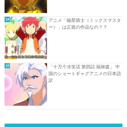
アニメ「磁星骑士（ミックスマスタ
ー）」は正規の作品なの？？
「十万个冷笑话 第四話 福禄篇」 中
国のショートギャグアニメの日本語
訳