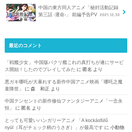
中国の東方同人アニメ「秘封活動記録
第三話 -運命-」 前編予告PV
2021.12.30
最近のコメント
「戦艦少女」 中国版パクリ艦これの真打ちが遂にサービ
ス開始！したのでプレイしてみた
に
匿名
より
悪ガキ哪吒が大暴れする新作中国アニメ映画「哪吒之魔
童降世」
に
森 和正
より
中国テンセントの新作修仙ファンタジーアニメ「一念永
恒」
に
匿名
より
とっても可愛いハンガリーアニメ 「A kockásfülű
nyúl（耳がチェック柄のうさぎ）」が最高です
に
小動物