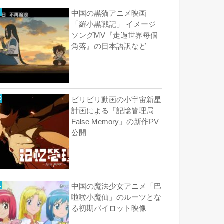
中国の黒猫アニメ映画
「羅小黒戦記」 イメージ
ソングMV『走過世界每個
角落』の日本語訳など
ビリビリ動画の小宇宙新星
計画による「記憶管理局
False Memory」の新作PV
公開
中国の魔法少女アニメ「巴
啦啦小魔仙」のルーツとな
る初期パイロット映像