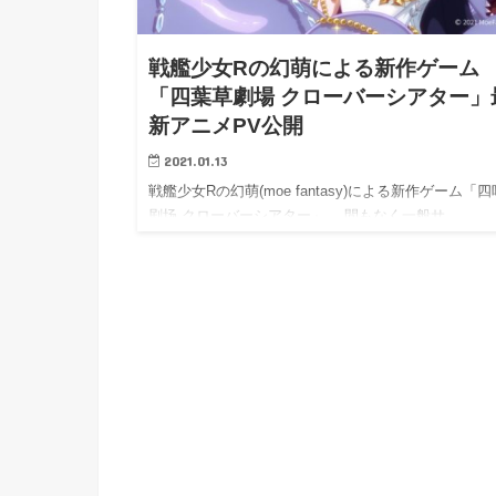
h
u
有
e
a
r
i
戦艦少女Rの幻萌による新作ゲーム
t
k
「四葉草劇場 クローバーシアター」
b
新アニメPV公開
o
2021.01.13
戦艦少女Rの幻萌(moe fantasy)による新作ゲーム「
剧场 クローバーシアター」。 間もなく一般サ…