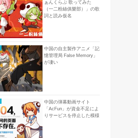
ぁんくらぶ 歌ってみた
（一二粉絲俱樂部）」の歌
詞と読み仮名
中国の自主製作アニメ「記
憶管理局 False Memory」
が凄い
中国の弾幕動画サイト
「AcFun」が資金不足によ
りサービスを停止した模様