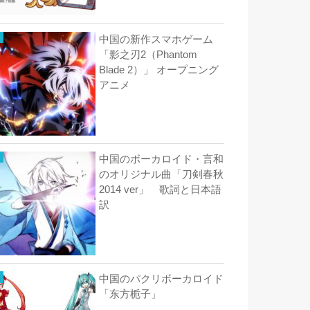
中国の新作スマホゲーム
「影之刃2（Phantom
Blade 2）」 オープニング
アニメ
中国のボーカロイド・言和
のオリジナル曲「刀剣春秋
2014 ver」 歌詞と日本語
訳
中国のパクリボーカロイド
「东方栀子」