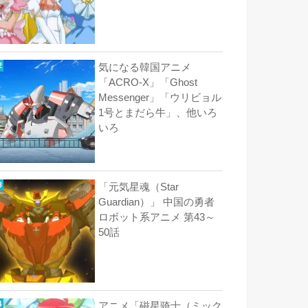
気になる韓国アニメ
「ACRO-X」「Ghost
Messenger」「ウリビョル
1号とまだら牛」、他いろ
いろ
「元気星魂（Star
Guardian）」 中国の勇者
ロボット系アニメ 第43～
50話
アニメ「磁星骑士（ミック