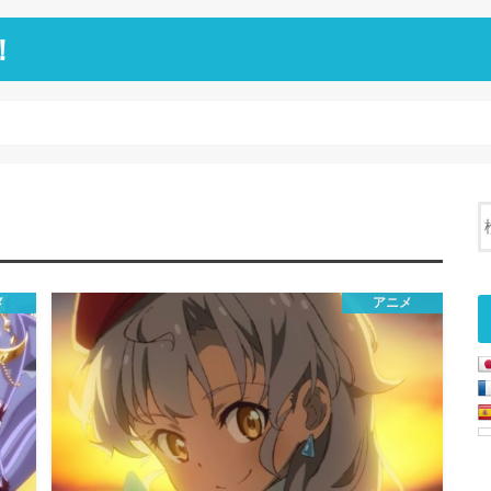
！
メ
アニメ