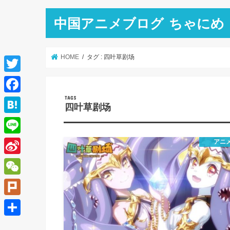
中国アニメブログ ちゃにめ
HOME
タグ : 四叶草剧场
T
w
F
四叶草剧场
i
a
H
t
c
a
L
アニ
t
e
t
i
e
S
b
e
n
r
i
o
W
n
e
n
o
e
a
P
a
k
C
l
共
W