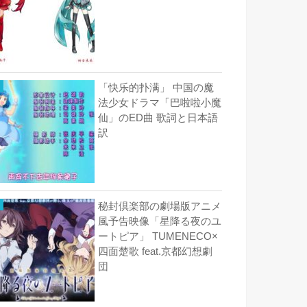
「快乐的扑满」 中国の魔
法少女ドラマ「巴啦啦小魔
仙」のED曲 歌詞と日本語
訳
秘封倶楽部の劇場版アニメ
風予告映像「星降る夜のユ
ートピア」 TUMENECO×
四面楚歌 feat.京都幻想劇
団