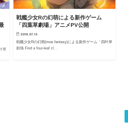
戦艦少女Rの幻萌による新作ゲーム
最
「四葉草劇場」アニメPV公開
2018.07.15
戦艦少女Rの幻萌(moe fantasy)による新作ゲーム「四叶草
剧场 Find a four-leaf cl…
四叶草