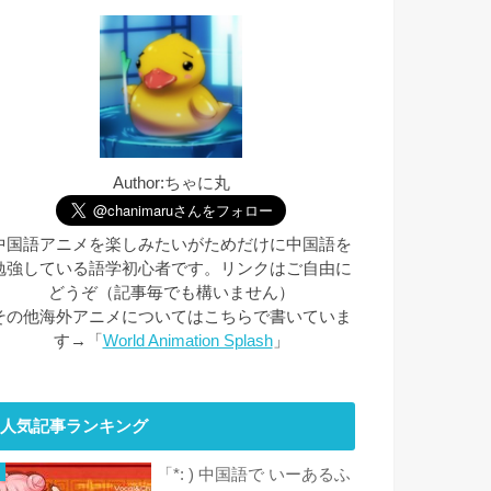
Author:ちゃに丸
中国語アニメを楽しみたいがためだけに中国語を
勉強している語学初心者です。リンクはご自由に
どうぞ（記事毎でも構いません）
その他海外アニメについてはこちらで書いていま
す→「
World Animation Splash
」
人気記事ランキング
「*: ) 中国語で いーあるふ