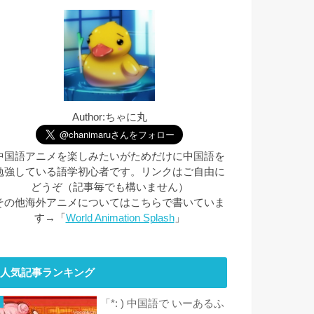
Author:ちゃに丸
中国語アニメを楽しみたいがためだけに中国語を
勉強している語学初心者です。リンクはご自由に
どうぞ（記事毎でも構いません）
その他海外アニメについてはこちらで書いていま
す→「
World Animation Splash
」
人気記事ランキング
「*: ) 中国語で いーあるふ