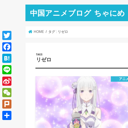
中国アニメブログ ちゃにめ
HOME
タグ : リゼロ
T
w
F
リゼロ
i
a
H
t
c
a
L
アニ
t
e
t
i
e
S
b
e
n
r
i
o
W
n
e
n
o
e
a
P
a
k
C
l
共
W