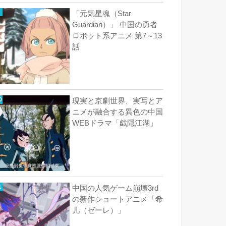
「元気星魂（Star
Guardian）」 中国の勇者
ロボット系アニメ 第7～13
話
現実と京劇世界、実写とア
ニメが融合する異色の中国
WEBドラマ「戯隠江湖」
中国の人気ゲーム崩壊3rd
の新作ショートアニメ「希
儿（ゼーレ）」