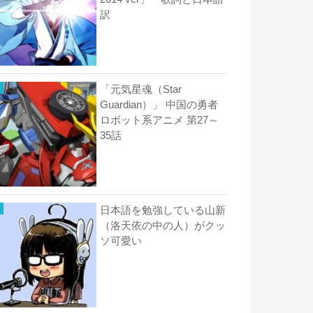
訳
「元気星魂（Star
Guardian）」 中国の勇者
ロボット系アニメ 第27～
35話
日本語を勉強している山新
（洛天依の中の人）がクッ
ソ可愛い