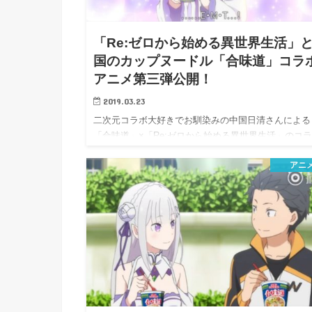
h
u
有
e
a
r
i
「Re:ゼロから始める異世界生活」
t
k
国のカップヌードル「合味道」コラ
b
アニメ第三弾公開！
o
2019.03.23
二次元コラボ大好きでお馴染みの中国日清さんによる
「合味道」×「Re:ゼロから始める異世界生活」のコ
CMアニ…
アニ