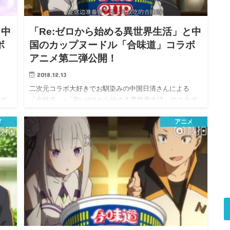
と中
「Re:ゼロから始める異世界生活」と中
ボ
国のカップヌードル「合味道」コラボ
アニメ第二弾公開！
2018.12.13
二次元コラボ大好きでお馴染みの中国日清さんによる
ラボ
「合味道」×「Re:ゼロから始める異世界生活」のコラボ
CMアニ…
メ
アニメ