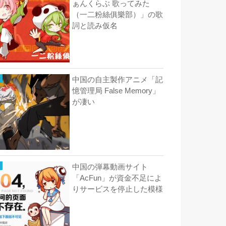
ぁんくらぶ 歌ってみた
（一二粉絲俱樂部）」の歌
詞と読み仮名
中国の自主製作アニメ「記
憶管理局 False Memory」
が凄い
中国の弾幕動画サイト
「AcFun」が資金不足によ
りサービスを停止した模様