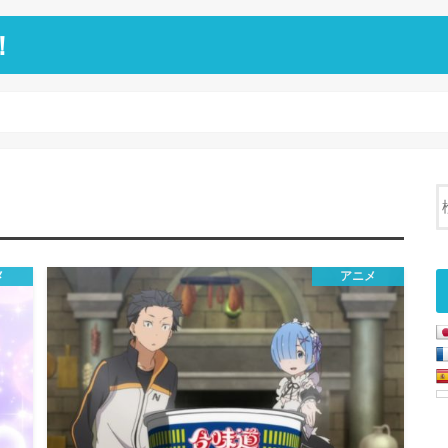
！
メ
アニメ