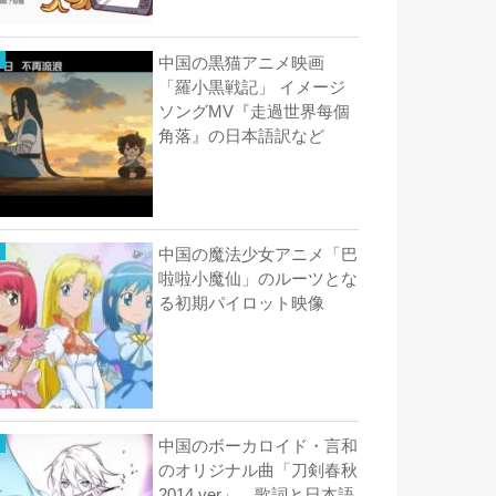
中国の黒猫アニメ映画
「羅小黒戦記」 イメージ
ソングMV『走過世界每個
角落』の日本語訳など
中国の魔法少女アニメ「巴
啦啦小魔仙」のルーツとな
る初期パイロット映像
中国のボーカロイド・言和
のオリジナル曲「刀剣春秋
2014 ver」 歌詞と日本語