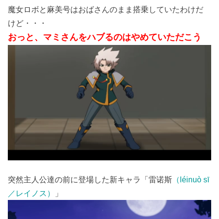
魔女ロボと麻美号はおばさんのまま搭乗していたわけだ
けど・・・
おっと、マミさんをハブるのはやめていただこう
突然主人公達の前に登場した新キャラ「雷诺斯
（léinuò sī
／レイノス）
」