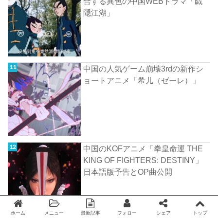
合する異色の中国WEBドラマ「戯
隠江湖」
中国の人気ゲーム崩壊3rdの新作シ
ョートアニメ「希儿（ゼーレ）」
中国のKOFアニメ「拳皇命運 THE
KING OF FIGHTERS: DESTINY」
日本語版予告とOP曲公開
ホーム
メニュー
最新記事
フォロー
シェア
トップ
Twitter
facebook