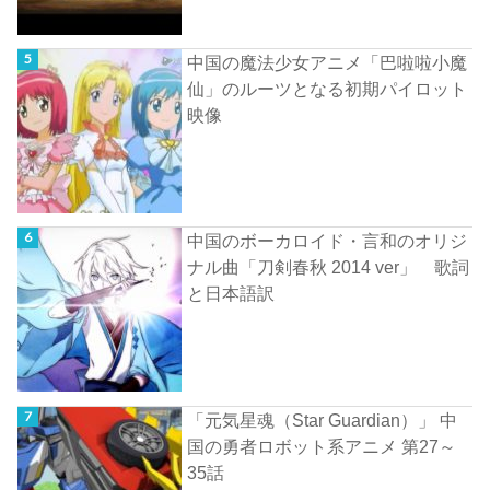
中国の魔法少女アニメ「巴啦啦小魔
仙」のルーツとなる初期パイロット
映像
中国のボーカロイド・言和のオリジ
ナル曲「刀剣春秋 2014 ver」 歌詞
と日本語訳
「元気星魂（Star Guardian）」 中
国の勇者ロボット系アニメ 第27～
35話