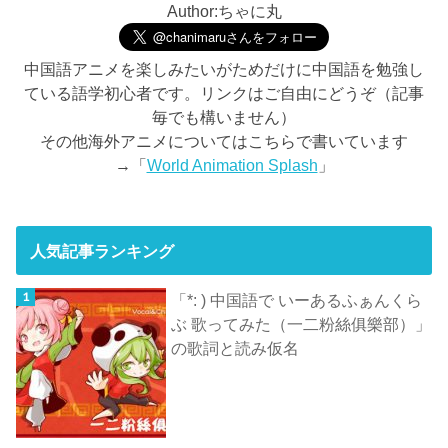
Author:ちゃに丸
中国語アニメを楽しみたいがためだけに中国語を勉強し
ている語学初心者です。リンクはご自由にどうぞ（記事
毎でも構いません）
その他海外アニメについてはこちらで書いています
→「
World Animation Splash
」
人気記事ランキング
「*: ) 中国語で いーあるふぁんくら
ぶ 歌ってみた（一二粉絲俱樂部）」
の歌詞と読み仮名