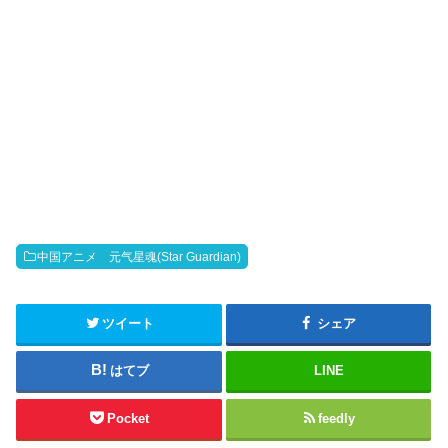
中国アニメ 元气星魂(Star Guardian)
ツイート
シェア
はてブ
LINE
Pocket
feedly