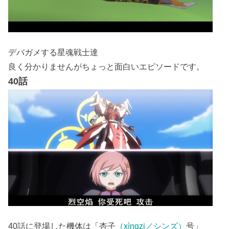
デバガメする星魂戦士達
良く分かりませんがちょっと面白いエピソードです。
40話
40話に登場した機体は「杏子
（xìngzi／シンズ）
号」