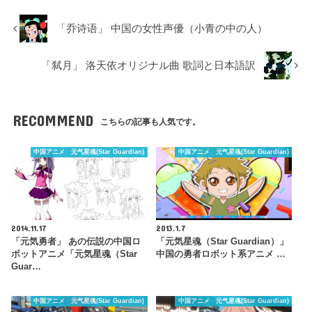
「乔诗语」 中国の女性声優（小青の中の人）
「弑月」 洛天依オリジナル曲 歌詞と日本語訳
RECOMMEND
こちらの記事も人気です。
中国アニメ 元气星魂(Star Guardian)
中国アニメ 元气星魂(Star Guardian)
2014.11.17
2013.1.7
「元気勇者」 あの伝説の中国ロ
「元気星魂（Star Guardian）」
ボットアニメ「元気星魂（Star
中国の勇者ロボット系アニメ …
Guar…
中国アニメ 元气星魂(Star Guardian)
中国アニメ 元气星魂(Star Guardian)