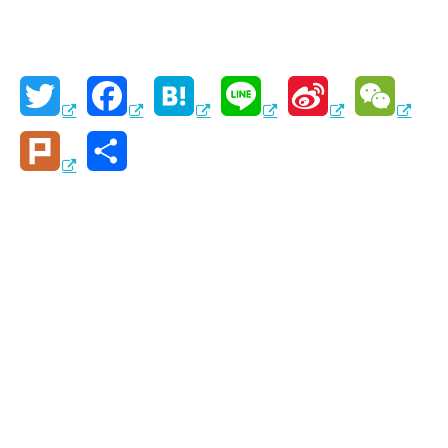
T
F
H
L
S
W
w
a
a
i
i
e
P
共
i
c
t
n
n
C
l
有
t
e
e
e
a
h
u
t
b
n
W
a
r
e
o
a
e
t
k
r
o
i
k
b
o