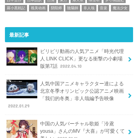
羅小黒戦記
视美动画
阴阳师
陰陽師
非人哉
音楽
魔法少女
最新記事
ビリビリ動画の人気アニメ「時光代理
人 LINK CLICK」更なる衝撃の小劇場
版第7話
2022.04.10
人気中国アニメキャラクター達による
北京冬季オリンピック公認アニメ映画
「我们的冬奥」非人哉編予告映像
2022.01.29
中国の人気バーチャル歌姫「泠鳶
yousa」さんのMV『大喜』が可愛くて