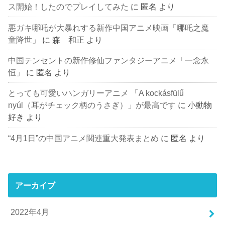
ス開始！したのでプレイしてみた
に
匿名
より
悪ガキ哪吒が大暴れする新作中国アニメ映画「哪吒之魔
童降世」
に
森 和正
より
中国テンセントの新作修仙ファンタジーアニメ「一念永
恒」
に
匿名
より
とっても可愛いハンガリーアニメ 「A kockásfülű
nyúl（耳がチェック柄のうさぎ）」が最高です
に
小動物
好き
より
“4月1日”の中国アニメ関連重大発表まとめ
に
匿名
より
アーカイブ
2022年4月