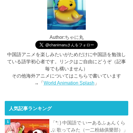
Author:ちゃに丸
中国語アニメを楽しみたいがためだけに中国語を勉強し
ている語学初心者です。リンクはご自由にどうぞ（記事
毎でも構いません）
その他海外アニメについてはこちらで書いています
→「
World Animation Splash
」
人気記事ランキング
「*: ) 中国語で いーあるふぁんくら
ぶ 歌ってみた（一二粉絲俱樂部）」