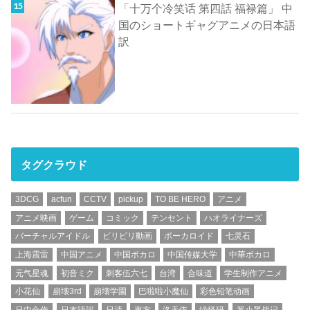
「十万个冷笑话 第四話 福禄篇」 中
国のショートギャグアニメの日本語
訳
タグクラウド
3DCG
acfun
CCTV
pickup
TO BE HERO
アニメ
アニメ映画
ゲーム
コミック
テンセント
ハオライナーズ
バーチャルアイドル
ビリビリ動画
ボーカロイド
七灵石
上海震雷
中国アニメ
中国ボカロ
中国传媒大学
中華ボカロ
元气星魂
初音ミク
刺客伍六七
台湾
合味道
学生制作アニメ
小花仙
崩壊3rd
崩壊学園
巴啦啦小魔仙
彩色铅笔动画
日中合作
日本語訳
日清
東方
洛天依
绿怪研
罗小黑战记