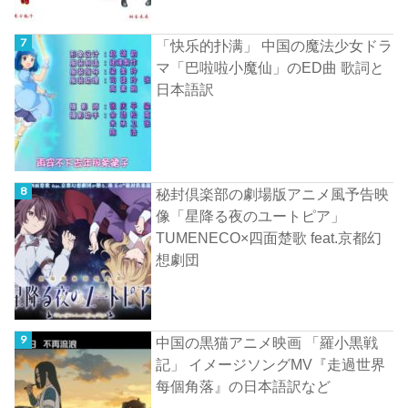
「快乐的扑满」 中国の魔法少女ドラ
マ「巴啦啦小魔仙」のED曲 歌詞と
日本語訳
秘封倶楽部の劇場版アニメ風予告映
像「星降る夜のユートピア」
TUMENECO×四面楚歌 feat.京都幻
想劇団
中国の黒猫アニメ映画 「羅小黒戦
記」 イメージソングMV『走過世界
每個角落』の日本語訳など