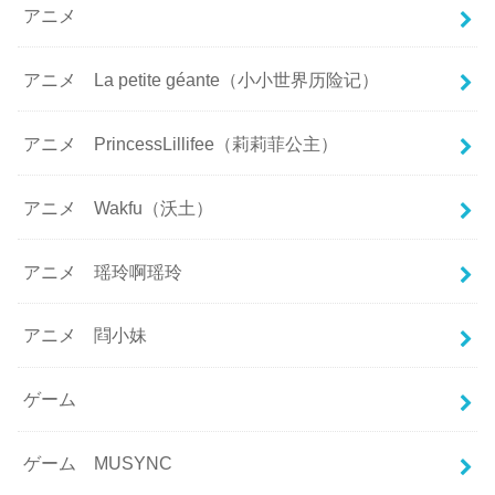
アニメ
アニメ La petite géante（小小世界历险记）
アニメ PrincessLillifee（莉莉菲公主）
アニメ Wakfu（沃土）
アニメ 瑶玲啊瑶玲
アニメ 閰小妹
ゲーム
ゲーム MUSYNC