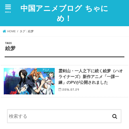
中国アニメブログ ちゃに
menu
め！
HOME
タグ : 絵梦
絵梦
アニメ
霊剣山・一人之下に続く絵梦（ハオ
ライナーズ）新作アニメ「一課一
練」のPVが公開されました
2016.07.29