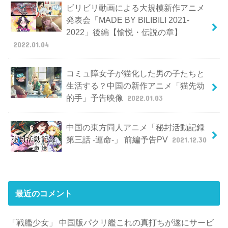
ビリビリ動画による大規模新作アニメ
発表会「MADE BY BILIBILI 2021-
2022」後編【愉悦・伝説の章】
2022.01.04
コミュ障女子が猫化した男の子たちと
生活する？中国の新作アニメ「猫先动
的手」予告映像
2022.01.03
中国の東方同人アニメ「秘封活動記録
第三話 -運命-」 前編予告PV
2021.12.30
最近のコメント
「戦艦少女」 中国版パクリ艦これの真打ちが遂にサービ