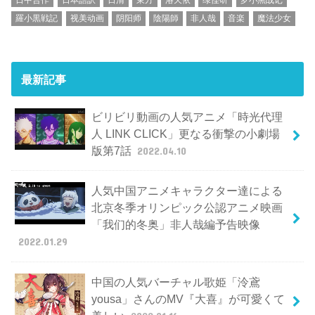
羅小黒戦記
视美动画
阴阳师
陰陽師
非人哉
音楽
魔法少女
最新記事
ビリビリ動画の人気アニメ「時光代理
人 LINK CLICK」更なる衝撃の小劇場
版第7話
2022.04.10
人気中国アニメキャラクター達による
北京冬季オリンピック公認アニメ映画
「我们的冬奥」非人哉編予告映像
2022.01.29
中国の人気バーチャル歌姫「泠鳶
yousa」さんのMV『大喜』が可愛くて