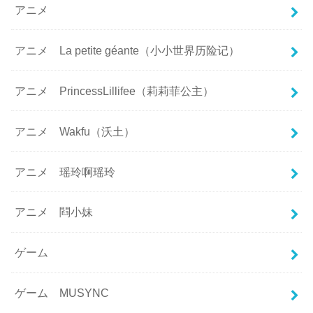
アニメ
アニメ La petite géante（小小世界历险记）
アニメ PrincessLillifee（莉莉菲公主）
アニメ Wakfu（沃土）
アニメ 瑶玲啊瑶玲
アニメ 閰小妹
ゲーム
ゲーム MUSYNC