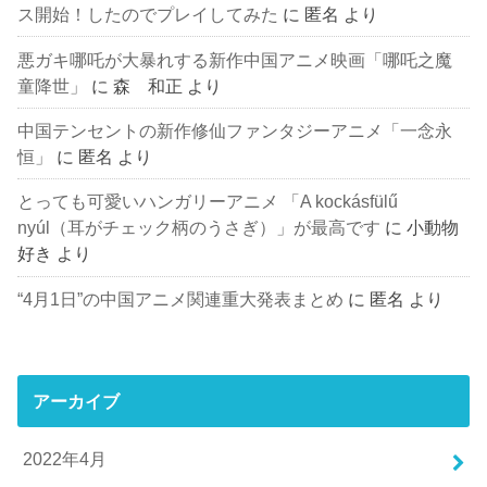
ス開始！したのでプレイしてみた
に
匿名
より
悪ガキ哪吒が大暴れする新作中国アニメ映画「哪吒之魔
童降世」
に
森 和正
より
中国テンセントの新作修仙ファンタジーアニメ「一念永
恒」
に
匿名
より
とっても可愛いハンガリーアニメ 「A kockásfülű
nyúl（耳がチェック柄のうさぎ）」が最高です
に
小動物
好き
より
“4月1日”の中国アニメ関連重大発表まとめ
に
匿名
より
アーカイブ
2022年4月