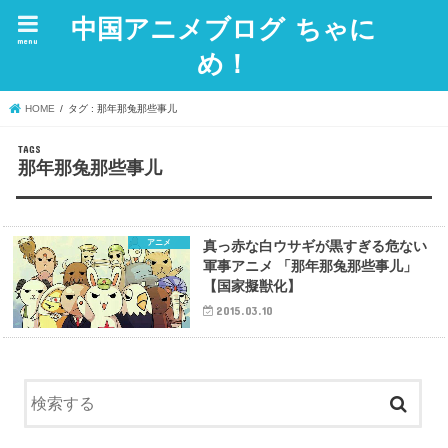
中国アニメブログ ちゃに
menu
め！
HOME
タグ : 那年那兔那些事儿
那年那兔那些事儿
アニメ
真っ赤な白ウサギが黒すぎる危ない
軍事アニメ 「那年那兔那些事儿」
【国家擬獣化】
2015.03.10