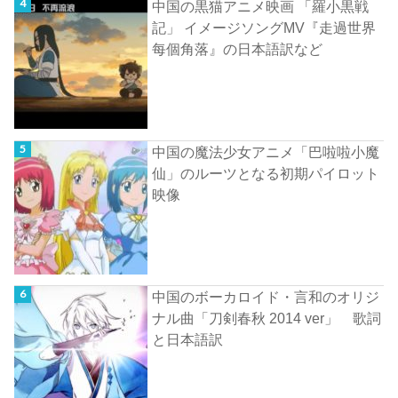
中国の黒猫アニメ映画 「羅小黒戦
記」 イメージソングMV『走過世界
每個角落』の日本語訳など
中国の魔法少女アニメ「巴啦啦小魔
仙」のルーツとなる初期パイロット
映像
中国のボーカロイド・言和のオリジ
ナル曲「刀剣春秋 2014 ver」 歌詞
と日本語訳