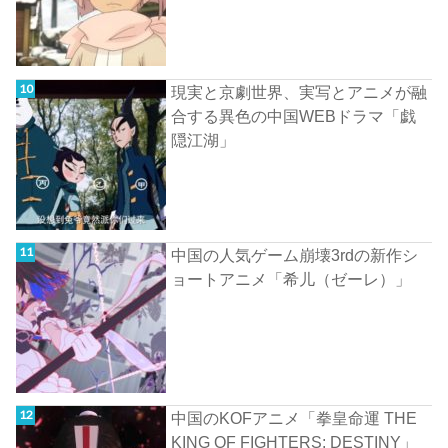
現実と京劇世界、実写とアニメが融
合する異色の中国WEBドラマ「戯
隠江湖」
中国の人気ゲーム崩壊3rdの新作シ
ョートアニメ「希儿（ゼーレ）」
中国のKOFアニメ「拳皇命運 THE
KING OF FIGHTERS: DESTINY」