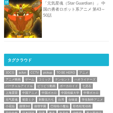
「元気星魂（Star Guardian）」 中
国の勇者ロボット系アニメ 第43～
50話
タグクラウド
3DCG
acfun
CCTV
pickup
TO BE HERO
アニメ
アニメ映画
ゲーム
コミック
テンセント
ハオライナーズ
バーチャルアイドル
ビリビリ動画
ボーカロイド
七灵石
上海震雷
中国アニメ
中国ボカロ
中国传媒大学
中華ボカロ
元气星魂
初音ミク
刺客伍六七
台湾
合味道
学生制作アニメ
小花仙
崩壊3rd
崩壊学園
巴啦啦小魔仙
彩色铅笔动画
日中合作
日本語訳
日清
東方
洛天依
绿怪研
罗小黑战记