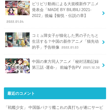
ビリビリ動画による大規模新作アニメ
発表会「MADE BY BILIBILI 2021-
2022」後編【愉悦・伝説の章】
2022.01.04
コミュ障女子が猫化した男の子たちと
生活する？中国の新作アニメ「猫先动
的手」予告映像
2022.01.03
中国の東方同人アニメ「秘封活動記録
第三話 -運命-」 前編予告PV
2021.12.30
最近のコメント
「戦艦少女」 中国版パクリ艦これの真打ちが遂にサービ