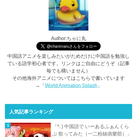
Author:ちゃに丸
中国語アニメを楽しみたいがためだけに中国語を勉強し
ている語学初心者です。リンクはご自由にどうぞ（記事
毎でも構いません）
その他海外アニメについてはこちらで書いています
→「
World Animation Splash
」
人気記事ランキング
「*: ) 中国語で いーあるふぁんくら
ぶ 歌ってみた（一二粉絲俱樂部）」