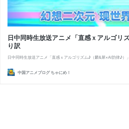
日中同時生放送アニメ「直感ｘアルゴリズ
り訳
日中同時生放送アニメ「直感ｘアルゴリズム♪（麟&犀×AI韵律♪）
中国アニメブログ ちゃにめ！