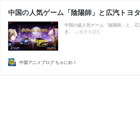
中国の人気ゲーム「陰陽師」と広汽トヨ
中国の超人気ゲーム「陰陽師」と、広
中
き。 …
続きを読む
国
の
人
気
中国アニメブログ ちゃにめ！
ゲ
ー
ム
「陰
陽
師」
と
広
汽
ト
ヨ
タ