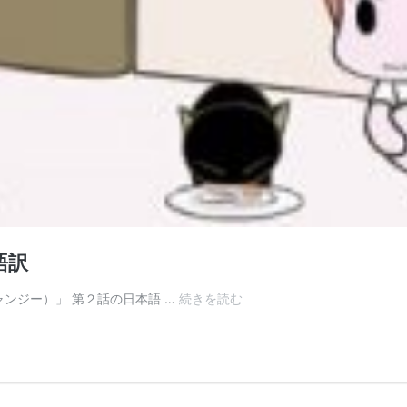
語訳
中
ヘイジャンジー）」 第２話の日本語 …
続きを読む
国
ア
ニ
メ
「羅