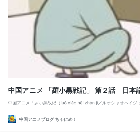
中国アニメ 「羅小黒戦記」 第２話 日本
中国アニメ「罗小黑战记（luó xiǎo hēi zhàn jì／ルオシャオ
中国アニメブログ ちゃにめ！