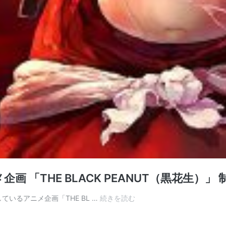
ニメ企画 「THE BLACK PEANUT（黒花生）
中
加しているアニメ企画「THE BL …
続きを読む
国
NiceBoatAnimation