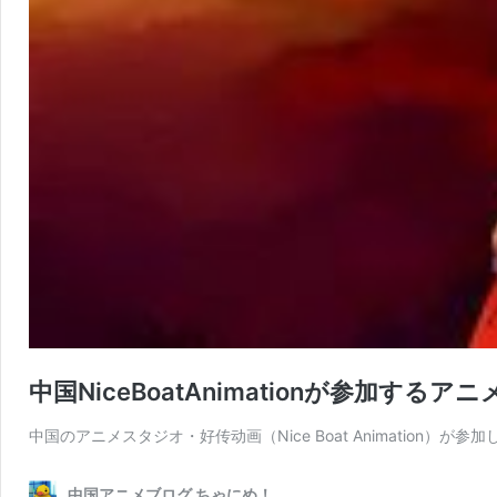
中国NiceBoatAnimationが参加するア
中国のアニメスタジオ・好传动画（Nice Boat Animation）が参
中国アニメブログ ちゃにめ！