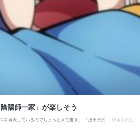
的陰陽師一家」が楽しそう
緑
ズを発表しているのでちょっとメモ書き。 「没出息的 …
続きを読む
怪
研
に