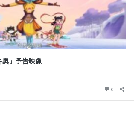
冬奥」予告映像
人
気
中
コメント
0
国
ア
ニ
メ
キ
ャ
ラ