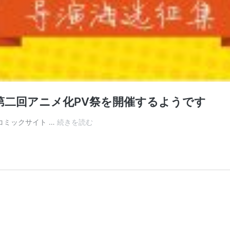
第二回アニメ化PV祭を開催するようです
中
ニメ・コミックサイト …
続きを読む
国
WEB
ア
ニ
コ
ミ
サ
イ
ト
「騰