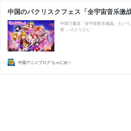
中国のパクリスクフェス「全宇宙音乐激
中国で最近「全宇宙音乐激战」という
中
前 …
続きを読む
国
の
パ
ク
リ
中国アニメブログ ちゃにめ！
ス
ク
フ
ェ
ス
「全
宇
宙
音
乐
激