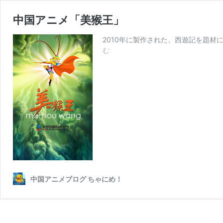
中国アニメ「美猴王」
2010年に製作された、西遊記を題材にし
中
む
国
ア
ニ
メ
「美
猴
王」
中国アニメブログ ちゃにめ！