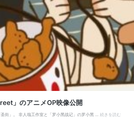
Street」のアニメOP映像公開
中
万圣街」。 非人哉工作室と「罗小黑战记」の罗小黑 …
続きを読む
国
の
人